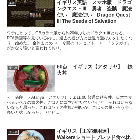
イギリス英語 スマホ版 ドラゴ
英語
ンクエストⅢ 勇者 盗賊 魔法
使い 魔法使い Dragon Quest
III The Seeds of Salvation
ワテにとって、GBカラー版から約20年ぶりのドラクエⅢとなる。
RTA動画等を見ている内に、過去の遊び方とは違う遊び方をしたくな
り、始めた。 全体まとめ ＜ 今回のコンセプト ＞・「タフガイ」
がかなり強いと言われており、...
60点 イギリス【アタリヤ】 鉄
食べ物
火丼
＜ 値段 ＞Atariya（アタリヤ）：￡11.00 普通に鉄火丼。日本で食
べるレベルの鉄火丼。ごはんにゴマが付いていたけど、それはいらな
いなぁと思った。これはワテの主観が強いが、ごはんの量がもう少し
多いと嬉しかった。ワサビ...
イギリス【王室御用達】
食べ物
Walkersショートブレッド食べ比