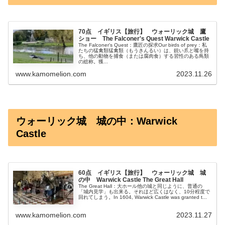
70点 イギリス【旅行】 ウォーリック城 鷹
ショー The Falconer's Quest Warwick Castle
The Falconer's Quest：鷹匠の探求Our birds of prey：私
たちの猛禽類猛禽類（もうきんるい）は、鋭い爪と嘴を持
ち、他の動物を捕食（または腐肉食）する習性のある鳥類
の総称。獲...
www.kamomelion.com
2023.11.26
ウォーリック城 城の中：Warwick
Castle
60点 イギリス【旅行】 ウォーリック城 城
の中 Warwick Castle The Great Hall
The Great Hall：大ホール他の城と同じように、普通の
「城内見学」も出来る。それほど広くはなく、10分程度で
回れてしまう。In 1604, Warwick Castle was granted t...
www.kamomelion.com
2023.11.27