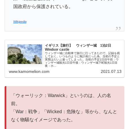
国政府から保護されている。
Wikipedia
イギリス【旅行】 ウィンザー城 1泊2日
Windsor castle
ウィンザー城に自動車で旅行に行ってきたので、記録を残
しておく。いつものように無計画だった為、当初の予定と
実態はだいぶ違ってしまった。当初の予定1日目午前：ウ
ィンザー城観光1日目午後：ウィンザー城下町観光1日目
夜：ホ...
www.kamomelion.com
2021.07.13
「ウォーリック：Warwick」というのは、人の名
前。
「War：戦争」「Wicked：危険な」等から、なんと
なく物騒なイメージであった。