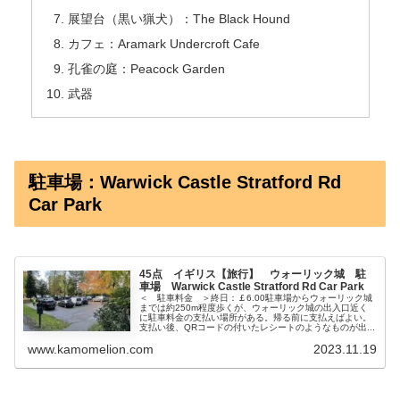
展望台（黒い猟犬）：The Black Hound
カフェ：Aramark Undercroft Cafe
孔雀の庭：Peacock Garden
武器
駐車場：Warwick Castle Stratford Rd
Car Park
45点 イギリス【旅行】 ウォーリック城 駐
車場 Warwick Castle Stratford Rd Car Park
＜ 駐車料金 ＞終日：￡6.00駐車場からウォーリック城
までは約250m程度歩くが、ウォーリック城の出入口近く
に駐車料金の支払い場所がある。帰る前に支払えばよい。
支払い後、QRコードの付いたレシートのようなものが出...
www.kamomelion.com
2023.11.19