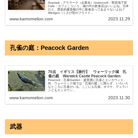
Aramark：アラマーク（企業名）Undercroft：聖堂地下室
Cafe：カフェこういう、城の中の飲食店はいいよね。日本
だと、歴史的建造物の中に飲食店ってあまりないよね？
Wedges（くさび型のフライド...
www.kamomelion.com
2023.11.29
孔雀の庭：Peacock Garden
70点 イギリス【旅行】 ウォーリック城 孔
雀の庭 Warwick Castle Peacock Garden
Peacock：孔雀Garden：庭普通に孔雀とエンカウント。
尚、ウォーリック城では「孔雀の庭」に限らず、いろいろ
なところに孔雀がいる。ここにも孔雀。オマケ、デュラハ
ンともエンカウン...
www.kamomelion.com
2023.11.30
武器