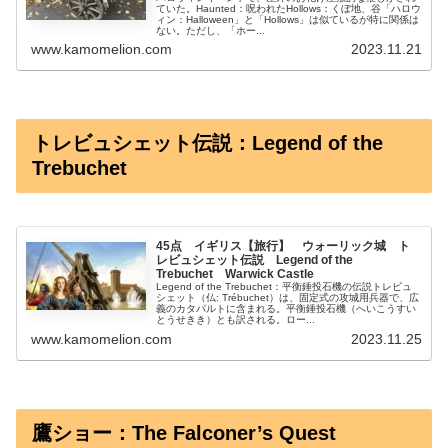
ていた。Haunted：呪われたHollows：くぼ地、谷「ハロウ
ィン：Halloween」と「Hollows」は似ているが特に関係は
ない。ただし、「ホー...
www.kamomelion.com
2023.11.21
トレビュシェット伝説：Legend of the
Trebuchet
45点 イギリス【旅行】 ウォーリック城 ト
レビュシェット伝説 Legend of the
Trebuchet Warwick Castle
Legend of the Trebuchet：平衡錘投石機の伝説トレビュ
シェット（仏: Trébuchet）は、固定式の攻城用兵器で、広
義のカタパルトに含まれる。平衡錘投石機（へいこうすい
とうせきき）とも訳される。ロー...
www.kamomelion.com
2023.11.25
鷹ショー：The Falconer’s Quest