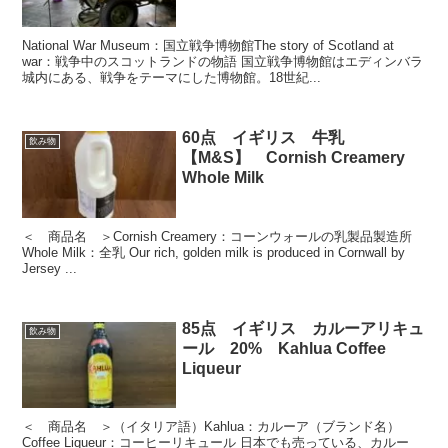
National War Museum：国立戦争博物館The story of Scotland at
war：戦争中のスコットランドの物語 国立戦争博物館はエディンバラ
城内にある、戦争をテーマにした博物館。18世紀...
60点 イギリス 牛乳
飲み物
【M&S】 Cornish Creamery
Whole Milk
＜ 商品名 ＞Cornish Creamery：コーンウォールの乳製品製造所
Whole Milk：全乳 Our rich, golden milk is produced in Cornwall by
Jersey ...
85点 イギリス カルーアリキュ
飲み物
ール 20% Kahlua Coffee
Liqueur
＜ 商品名 ＞（イタリア語）Kahlua：カルーア（ブランド名）
Coffee Liqueur：コーヒーリキュール 日本でも売っている、カルー