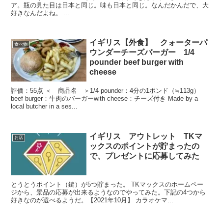
ア。瓶の見た目は日本と同じ。味も日本と同じ。なんだかんだで、大
好きなんだよね。 ...
イギリス【外食】 クォーターパ
食べ物
ウンダーチーズバーガー 1/4
pounder beef burger with
cheese
評価：55点 ＜ 商品名 ＞1/4 pounder：4分の1ポンド（≒113g）
beef burger：牛肉のバーガーwith cheese：チーズ付き Made by a
local butcher in a ses...
イギリス アウトレット TKマ
お店
ックスのポイントが貯まったの
で、プレゼントに応募してみた
とうとうポイント（鍵）が5つ貯まった。 TKマックスのホームペー
ジから、景品の応募が出来るようなのでやってみた。下記の4つから
好きなのが選べるようだ。【2021年10月】 カラオケマ...