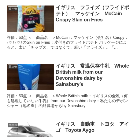
イギリス フライズ（フライドポ
食べ物
テト） マッケイン McCain
Crispy Skin on Fries
評価：60点 ＜ 商品名 ＞McCain：マッケイン（会社名）Crispy：
パリパリのSkin on Fries：皮付きのフライドポテト パッケージによ
ると、太い「チップス」ではなくて、細い「フライズ」。「...
イギリス 常温保存牛乳 Whole
飲み物
British milk from our
Devonshire dairy by
Sainsbury’s
評価：60点 ＜ 商品名 ＞Whole British milk：イギリスの全乳（何
も処理していない牛乳）from our Devonshire dairy：私たちのデボン
シャー（地名※）の酪農場からby Sainsbury...
イギリス 自動車 トヨタ アイ
車関係
ゴ Toyota Aygo