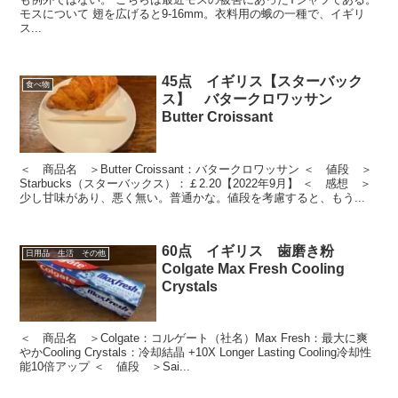
モスについて 翅を広げると9-16mm。衣料用の蛾の一種で、イギリ
ス...
45点 イギリス【スターバック
食べ物
ス】 バタークロワッサン
Butter Croissant
＜ 商品名 ＞Butter Croissant：バタークロワッサン ＜ 値段 ＞
Starbucks（スターバックス）：￡2.20【2022年9月】 ＜ 感想 ＞
少し甘味があり、悪く無い。普通かな。値段を考慮すると、もう...
60点 イギリス 歯磨き粉
日用品 生活 その他
Colgate Max Fresh Cooling
Crystals
＜ 商品名 ＞Colgate：コルゲート（社名）Max Fresh：最大に爽
やかCooling Crystals：冷却結晶 +10X Longer Lasting Cooling冷却性
能10倍アップ ＜ 値段 ＞Sai...