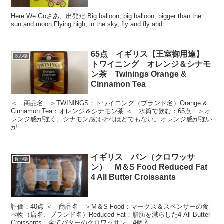
Here We Goさあ、出発だ Big balloon, big balloon, bigger than the
sun and moon,Flying high, in the sky, fly and fly and...
65点 イギリス【王室御用達】
飲み物
トワイニング オレンジ＆シナモ
ン茶 Twinings Orange &
Cinnamon Tea
＜ 商品名 ＞TWININGS：トワイニング（ブランド名）Orange &
Cinnamon Tea：オレンジ＆シナモン茶 ＜ 水筒で飲む：65点 ＞オ
レンジ感が強く、シナモン感はそれほどでもない。オレンジ感が強い
が...
イギリス パン（クロワッサ
食べ物
ン） M＆S Food Reduced Fat
4 All Butter Croissants
評価：40点 ＜ 商品名 ＞M＆S Food：マークス＆スペンサーの食
べ物（店名、ブランド名）Reduced Fat：脂肪を減らした4 All Butter
Croissants：全てバターのクロワッサン、4個入 ...