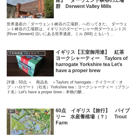
産】 ダーウェント峡谷の工場
群 Derwent Valley Mills
世界遺産の「ダーウェント峡谷の工場群」へ行ってきた。 ダーウェ
ント峡谷の工場群は、イギリスのダービーシャー州ダーウェント川
(River Derwent) 沿いにある世界遺産。ミル (Mill) ともいう...
イギリス【王室御用達】 紅茶
王室御用達（ロイヤルワラント）
ヨークシャーティー Taylors of
harrogate Yorkshire tea Let’s
have a proper brew
評価：50点 ＜ 商品名 ＞Taylors of harrogate：テイラーズ・オ
ブ・ハロゲート（社名）Yorkshire tea：ヨークシャーティー（ブラン
ド名）Let's have a proper brew：本物の醸...
60点 イギリス【旅行】 バイブ
旅行
リー 水産養殖場（？） Trout
Farm