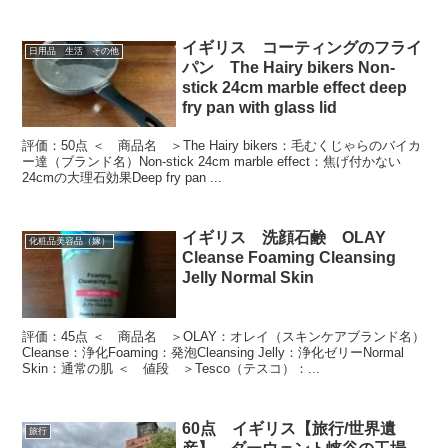
イギリス コーティングのフライ
日用品 生活 その他
パン The Hairy bikers Non-
stick 24cm marble effect deep
fry pan with glass lid
評価：50点 ＜ 商品名 ＞The Hairy bikers：毛むくじゃらのバイカ
ー達（ブランド名）Non-stick 24cm marble effect：焦げ付かない
24cmの大理石効果Deep fry pan ...
イギリス 洗顔石鹸 OLAY
化粧品美容品（嫁）
Cleanse Foaming Cleansing
Jelly Normal Skin
評価：45点 ＜ 商品名 ＞OLAY：オレイ（スキンケアブランド名）
Cleanse：浄化Foaming：発泡Cleansing Jelly：浄化ゼリーNormal
Skin：通常の肌 ＜ 値段 ＞Tesco（テスコ）：...
60点 イギリス【旅行/世界遺
旅行