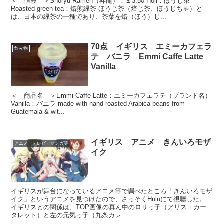
＜ 値段 ＞Shoryu Ramen（昇龍）：￡3.50 Hoji：ほうじ茶
Roasted green tea：焙煎緑茶 ほうじ茶（焙じ茶、ほうじちゃ）と
は、日本の緑茶の一種であり、茶葉を焙（ほう）じ...
70点 イギリス エミーカフェラ
飲み物
テ バニラ Emmi Caffe Latte
Vanilla
＜ 商品名 ＞Emmi Caffe Latte：エミーカフェラテ（ブランド名）
Vanilla：バニラ made with hand-roasted Arabica beans from
Guatemala & wit...
イギリス アニメ きんいろモザ
アニメ テレビ マンガ等
イク
イギリスが舞台になっているアニメ等で調べたところ「きんいろモザ
イク」というアニメを見つけたので、さっそくHuluにて視聴した。
イギリスとの関係は、TOP画像の真ん中のロリっ子（アリス・カー
タレット）と左の元気っ子（九条カレ...