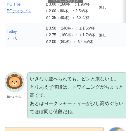
スクロールできます
PG Tips
￡3.00（160杯）：1.9p/杯
無し
PGティップス
￡2.00（80杯）：2.5p/杯
￡1.35（40杯）：￡3.4/杯
￡3.50 （240杯）：￡1.6p/杯
Tetley
￡2.75 （160杯）：￡1.7p/杯
無し
テトリー
￡2.00 （80杯）：￡2.5p/杯
いきなり並べられても、ピンと来ないよ。
とりあえず値段は、トワイニングがちょっと
高くて、
嫁らいおん
あとはヨークシャーティーが少し高めぐらい
でほぼ同じ値段だね。