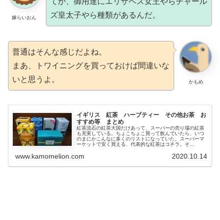
てか、御用達にエリザベス女王やらチャール
ズ皇太子やら種類があるんだ。
嫁らいおん
普通はそんな感じだよね。
まあ、トワイニングを買っておけば間違いな
いと思うよ。
かもめ
イギリス 紅茶 ハーブティー その他お茶 お
すすめ等 まとめ
紅茶流石の紅茶大国だけあって、スーパーの売り場の紅茶
も充実している。ちょこちょこ買って飲んでいたら、いつ
のまにかこんなに多くのリストになっていた。スーパーマ
ーケットで安く買える、代表的な紅茶はコチラ。そ...
www.kamomelion.com
2020.10.14