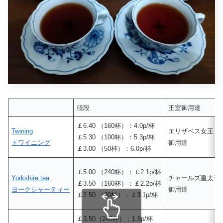
値段
王室御用達
￡6.40 （160杯）：4.0p/杯
Twining
エリザベス女王
￡5.30 （100杯）：5.3p/杯
トワイニング
御用達
￡3.00 （50杯）：6.0p/杯
￡5.00 （240杯）：￡2.1p/杯
Yorkshire tea
チャールズ皇太子
￡3.50 （160杯）：￡2.2p/杯
ヨークシャーティー
御用達
￡2.50 （80杯）：￡3.1p/杯
￡3.50（240杯）：1.6p/杯