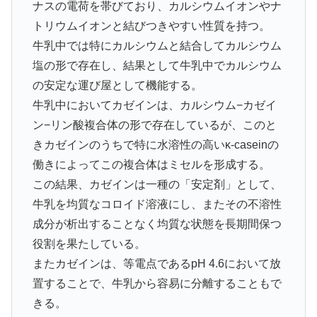
ナスの電荷を帯びており、カルシウムイオンやナ
トリウムイオンと結びつきやすい性質を持つ。
牛乳中では特にカルシウムと結合してカルシウム
塩の形で存在し、結果として牛乳中でカルシウム
の安定な運び屋として機能する。
牛乳中においてカゼインは、カルシウム−カゼイ
ン−リン酸複合体の形で存在しているが、このと
きカゼインのうちで特に水溶性の高いκ-caseinの
働きによってこの複合体はミセルを形成する。
この結果、カゼインは一種の「安定剤」として、
牛乳を均質なコロイド溶液にし、またその不溶性
成分が析出することなく均質な状態を長期間保つ
役割を果たしている。
またカゼインは、等電点であるpH 4.6において放
置することで、牛乳から容易に分離することもで
きる。