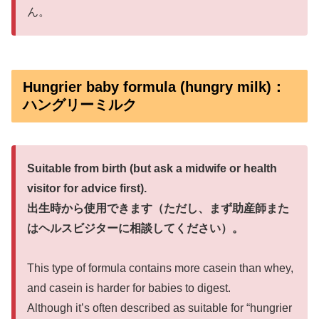
ん。
Hungrier baby formula (hungry milk)：
ハングリーミルク
Suitable from birth (but ask a midwife or health
visitor for advice first).
出生時から使用できます（ただし、まず助産師また
はヘルスビジターに相談してください）。
This type of formula contains more casein than whey,
and casein is harder for babies to digest.
Although it’s often described as suitable for “hungrier