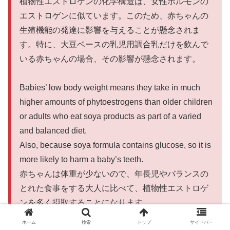
植物性エストロゲンの化学構造は、女性ホルモンの
エストロゲンに似ています。このため、赤ちゃんの
生殖機能の発達に影響を与えることが懸念されま
す。特に、大豆ベースの乳児用調合乳だけを飲んで
いる赤ちゃんの場合、その影響が懸念されます。
Babies’ low body weight means they take in much
higher amounts of phytoestrogens than older children
or adults who eat soya products as part of a varied
and balanced diet.
Also, because soya formula contains glucose, so it is
more likely to harm a baby’s teeth.
赤ちゃんは体重が少ないので、年長児やバランスの
とれた食事をする大人に比べて、植物性エストロゲ
ンを多く摂取することになります。
また、大豆調合乳にはブドウ糖が含まれているた
ホーム
検索
トップ
サイドバー