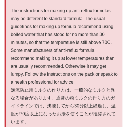
The instructions for making up anti-reflux formulas
may be different to standard formula. The usual
guidelines for making up formula recommend using
boiled water that has stood for no more than 30
minutes, so that the temperature is still above 70C.
Some manufacturers of anti-reflux formula
recommend making it up at lower temperatures than
are usually recommended. Otherwise it may get
lumpy. Follow the instructions on the pack or speak to
a health professional for advice.
逆流防止用ミルクの作り方は、一般的なミルクと異
なる場合があります。通常の粉ミルクの作り方のガ
イドラインでは、沸騰してから30分以上経過し、温
度が70度以上になったお湯を使うことが推奨されて
います。