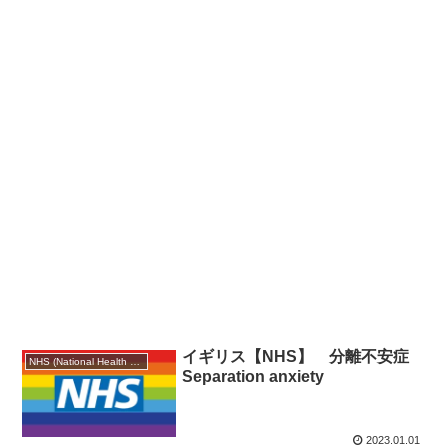
イギリス【NHS】 分離不安症
NHS (National Health Service)
Separation anxiety
2023.01.01