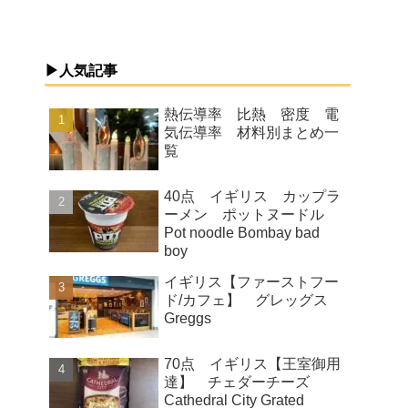
▶人気記事
熱伝導率 比熱 密度 電
気伝導率 材料別まとめ一
覧
40点 イギリス カップラ
ーメン ポットヌードル
Pot noodle Bombay bad
boy
イギリス【ファーストフー
ド/カフェ】 グレッグス
Greggs
70点 イギリス【王室御用
達】 チェダーチーズ
Cathedral City Grated