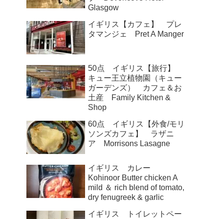
Glasgow
イギリス【カフェ】 プレ
タマンジェ Pret A Manger
50点 イギリス【旅行】
キュー王立植物園（キュー
ガーデンズ） カフェ＆お
土産 Family Kitchen &
Shop
60点 イギリス【外食/モリ
ソンズカフェ】 ラザニ
ア Morrisons Lasagne
イギリス カレー
Kohinoor Butter chicken A
mild ＆ rich blend of tomato,
dry fenugreek & garlic
イギリス トイレットペー