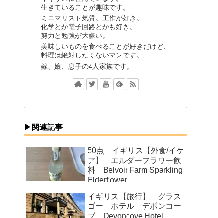
生きていることが趣味です。
ミニマリスト気質。工作が好き。
化学とか電子回路とかも好き。
努力と勉強が大嫌い。
美味しいものを食べることが好きだけど、
料理は絶対したくないマンです。
嫁、娘、息子の4人家族です。
▶関連記事
50点 イギリス【外食/イケ
ア】 エルダーフラワー飲
料 Belvoir Farm Sparkling
Elderflower
イギリス【旅行】 グラス
ゴー ホテル デボンコー
ブ Devoncove Hotel