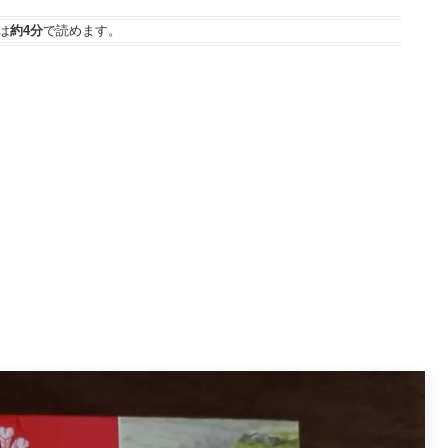
は
約4分
で読めます。