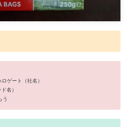
ハロゲート（社名）
ンド名）
飲もう