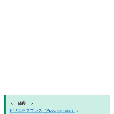
＜ 値段 ＞
ピザエクスプレス（PizzaExpress）
：