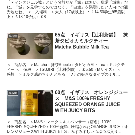
「ティンタジェル城」という名前だが「城」は無い。所謂「城跡」だ
ね。「城」を見学するのではなく、「自然」を満喫したい人向けの観
光地だね。 ＜ 入場料 ＞大人（17歳以上）：￡14.50学生/65歳以
上：￡13.10子供：￡8....
65点 イギリス【辻利茶舗】 抹
飲み物
茶タピオカミルクティー
Matcha Bubble Milk Tea
＜ 商品名 ＞Matcha：抹茶Bubble：タピオカMilk Tea：ミルクテ
ィー ＜ 値段 ＞TSUJIRI（辻利茶舗）：￡5.50（Mサイズ） ＜
感想 ＞ミルク感のちゃんとある、ワテの好きなタイプのミル...
60点 イギリス オレンジジュー
飲み物
ス M&S 100% FRESHY
SQUEEZED ORANGE JUICE
WITH JUICY BITS
＜ 商品名 ＞M&S：マークス＆スペンサー（店名）100%
FRESHY SQUEEZED：100%新鮮に圧縮されたORANGE JUICE：オ
レンジジュースWITH JUICY BITS：みずみずしいつぶつぶ入り ...