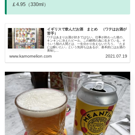
￡4.95（330ml）
イギリスで飲んだお酒 まとめ （ワテはお酒が
苦手）
ワテはあまりお酒が好きではない。仕事が終わった後の、
キンキンに冷えたビール。この瞬間の為に生きている。そ
ういう類の人間とは、一生分かり合えないだろう。「たま
には酔いたい」という気持ちはあるが、基本的にはお酒の
美味し...
www.kamomelion.com
2021.07.19