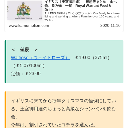
イギリス【王室御用達】 感想等まとめ 食べ
物、飲み物 一覧 Royal Warrant Food &
Drink
ALLENS FARM（アレンズファーム）Our family has been
living and working at Allens Farm for over 100 years, and
we c...
www.kamomelion.com
2020.11.10
＜ 値段 ＞
Waitrose（ウェイトローズ）
：￡19.00（375ml）
（￡5.07/100ml）
定価：￡23.00
イギリスに来てから毎年クリスマスの恒例にしてい
る、王室御用達のちょっと高級なシャンパンを飲む
会。
今年は、割引されていたコチラを選んだ。