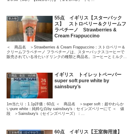
55点 イギリス【スターバック
飲み物
ス】 ストロベリー＆クリームフ
ラペチーノ Strawberries &
Cream Frappuccino
＜ 商品名 ＞Strawberries & Cream Frappuccino：ストロベリー＆
クリームフラペチーノ フラペチーノは、スターバックスコーヒーで
販売されている冷たいドリンクの種類と商品名。コーヒーとミルク...
イギリス トイレットペーパー
日用品 生活 その他
super soft pure white by
sainsbury’s
1m当たり：1.1p評価：60点 ＜ 商品名 ＞super soft：超やわらか
いpure white：純粋な白by sainsbury's：セインズベリーにて ＜ 値
段 ＞Sainsbury's（セインズベリーズ）：...
60点 イギリス【王室御用達】
王室御用達（ロイヤルワラント）