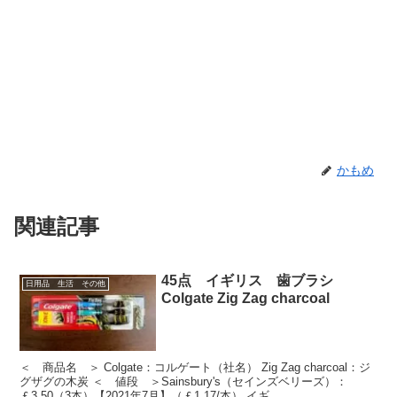
かもめ
関連記事
45点 イギリス 歯ブラシ
日用品 生活 その他
Colgate Zig Zag charcoal
＜ 商品名 ＞ Colgate：コルゲート（社名） Zig Zag charcoal：ジ
グザグの木炭 ＜ 値段 ＞Sainsbury's（セインズベリーズ）：
￡3.50（3本）【2021年7月】（￡1.17/本） イギ...