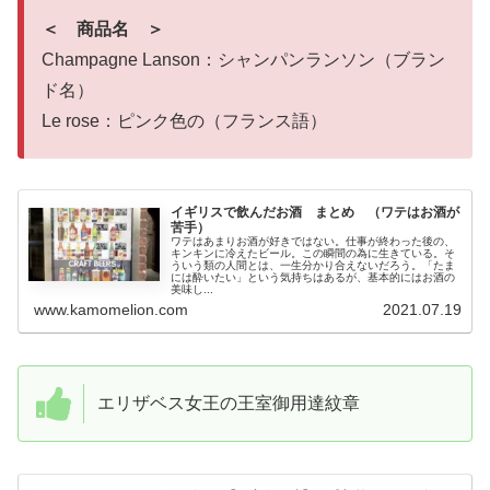
＜ 商品名 ＞
Champagne Lanson：シャンパンランソン（ブラン
ド名）
Le rose：ピンク色の（フランス語）
イギリスで飲んだお酒 まとめ （ワテはお酒が
苦手）
ワテはあまりお酒が好きではない。仕事が終わった後の、
キンキンに冷えたビール。この瞬間の為に生きている。そ
ういう類の人間とは、一生分かり合えないだろう。「たま
には酔いたい」という気持ちはあるが、基本的にはお酒の
美味し...
www.kamomelion.com
2021.07.19
エリザベス女王の王室御用達紋章