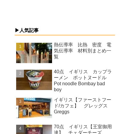
▶人気記事
熱伝導率 比熱 密度 電
気伝導率 材料別まとめ一
覧
40点 イギリス カップラ
ーメン ポットヌードル
Pot noodle Bombay bad
boy
イギリス【ファーストフー
ド/カフェ】 グレッグス
Greggs
70点 イギリス【王室御用
達】 チェダーチーズ