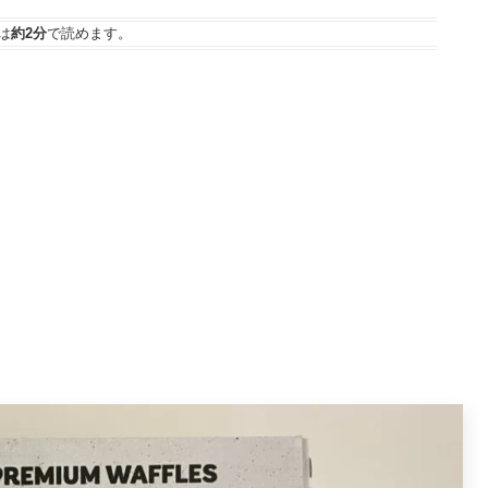
は
約2分
で読めます。