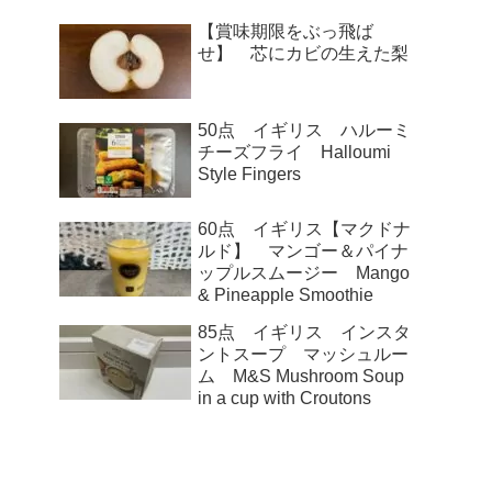
【賞味期限をぶっ飛ば
せ】 芯にカビの生えた梨
50点 イギリス ハルーミ
チーズフライ Halloumi
Style Fingers
60点 イギリス【マクドナ
ルド】 マンゴー＆パイナ
ップルスムージー Mango
& Pineapple Smoothie
85点 イギリス インスタ
ントスープ マッシュルー
ム M&S Mushroom Soup
in a cup with Croutons