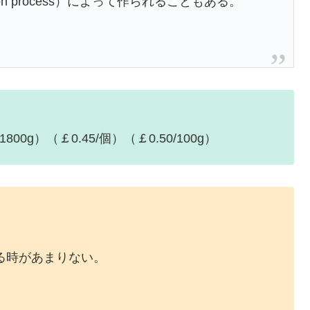
ion process）によって作られることもある。
1800g）（￡0.45/個）（￡0.50/100g）
。
る時があまりない。