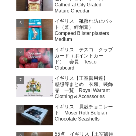
Cathedral City Grated
Mature Cheddar
イギリス 靴擦れ防止パッ
ト（兼、絆創膏）
Compeed Blister plasters
Medium
イギリス テスコ クラブ
カード（ポイントカー
ド） 会員 Tesco
Clubcard
イギリス【王室御用達】
感想等まとめ 衣類、装飾
品 一覧 Royal Warrant
Clothing & Accessories
イギリス 貝殻チョコレー
ト Moser Roth Belgian
Chocolate Seashells
55点 イギリス【王室御用