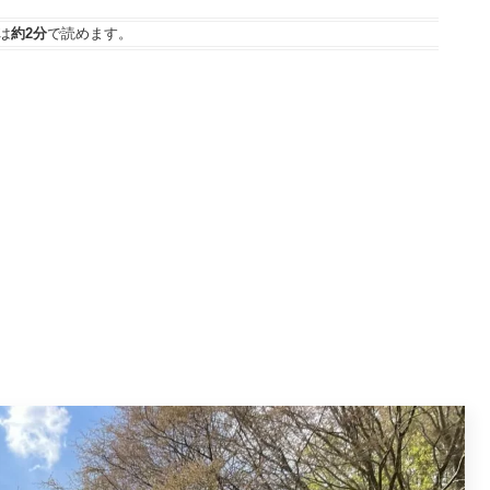
は
約2分
で読めます。