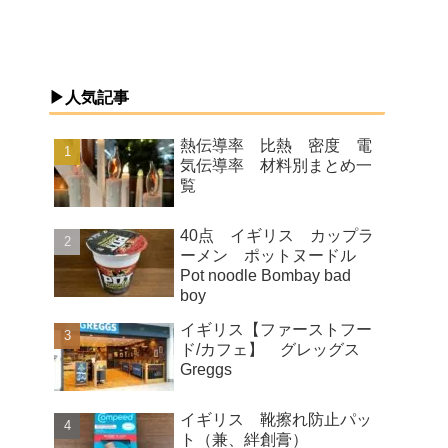
▶人気記事
熱伝導率 比熱 密度 電
気伝導率 材料別まとめ一
覧
40点 イギリス カップラ
ーメン ポットヌードル
Pot noodle Bombay bad
boy
イギリス【ファーストフー
ド/カフェ】 グレッグス
Greggs
イギリス 靴擦れ防止パッ
ト（兼、絆創膏）