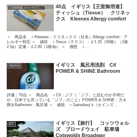
40点 イギリス【王室御用達】
王室御用達（ロイヤルワラント）
ティッシュ（Tissue） クリネッ
クス Kleenex Allergy comfort
＜ 商品名 ＞Kleenex：クリネックス（社名）Allergy comfort：ア
レルギー対応 ＜ 値段 ＞Tesco（テスコ）：￡1.25（50枚）（1枚
2.5p）定価：￡2.00（1枚4p） ＜ 感想 ＞...
イギリス 風呂用洗剤 Cif
掃除関係
POWER & SHINE Bathroom
評価：70点 ＜ 商品名 ＞Cif：ジフ（「ジフ」と読むのか不明だ
が、日本でも売っている「ジフ」のこと）POWER & SHINE：力＆
輝きBathroom：風呂場 ＜ 値段 ＞Sainsbury’s（セインズ...
イギリス【旅行】 コッツウォル
旅行
ズ ブロードウェイ 駐車場
Cotswolds Broadway