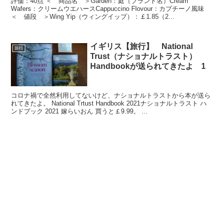
評価：40点 ＜ 商品名 ＞Garden：庭（ブランド名）Cream
Wafers：クリームウエハースCappuccino Flovour：カプチーノ風味
＜ 値段 ＞Wing Yip（ウィングイップ）：￡1.85（2...
イギリス【旅行】 National
旅行
Trust（ナショナルトラスト）
Handbookが送られてきたよ 1
コロナ禍で全然利用してないけど、ナショナルトラストから本が送ら
れてきたよ。 National Trtust Handbook 2021ナショナルトラスト ハ
ンドブック 2021 嫁らいおん 買うと￡9.99。 ...