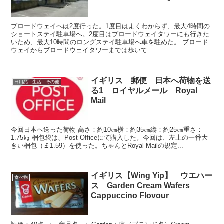
ブロードウェイへは2度行った。1度目はよくわからず、最大4時間の
ショートステイ駐車場へ。2度目はブロードウェイタワーにも行きた
いため、最大10時間のロングステイ駐車場へ車を駐めた。 ブロード
ウェイからブロードウェイタワーまでは歩いて...
イギリス 郵便 日本へ荷物を送
日用品 生活 その他
る1 ロイヤルメール Royal
Mail
今回日本へ送った荷物 高さ：約10㎝横：約35㎝縦：約25㎝重さ：
1.75㎏ 梱包袋は、Post Officeにて購入した。今回は、左上の一番大
きい梱包（￡1.59）を使った。ちゃんとRoyal Mailの規定...
イギリス【Wing Yip】 ウエハー
食べ物
ス Garden Cream Wafers
Cappuccino Flovour