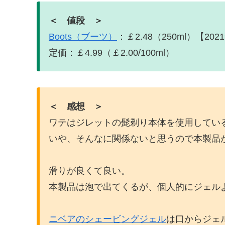
＜ 値段 ＞
Boots（ブーツ）
：￡2.48（250ml）【202
定価：￡4.99（￡2.00/100ml）
＜ 感想 ＞
ワテはジレットの髭剃り本体を使用してい
いや、そんなに関係ないと思うので本製品
滑りが良くて良い。
本製品は泡で出てくるが、個人的にジェル
ニベアのシェービングジェル
は口からジェ