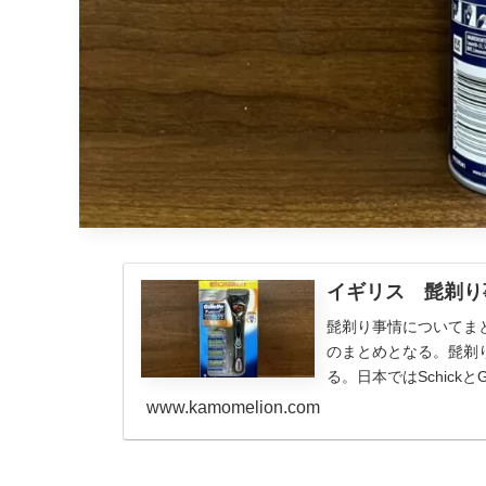
イギリス 髭剃り
髭剃り事情についてま
のまとめとなる。髭剃り本
る。日本ではSchickとGi
www.kamomelion.com