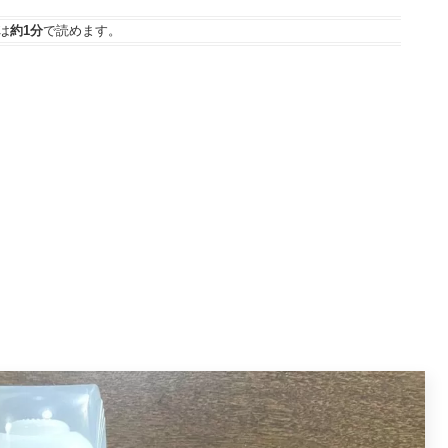
は
約1分
で読めます。