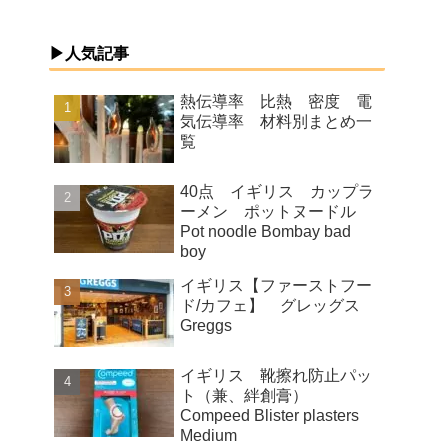
▶人気記事
熱伝導率 比熱 密度 電
気伝導率 材料別まとめ一
覧
40点 イギリス カップラ
ーメン ポットヌードル
Pot noodle Bombay bad
boy
イギリス【ファーストフー
ド/カフェ】 グレッグス
Greggs
イギリス 靴擦れ防止パッ
ト（兼、絆創膏）
Compeed Blister plasters
Medium