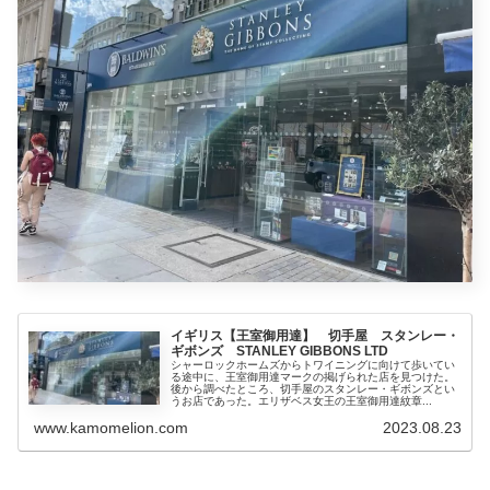
イギリス【王室御用達】 切手屋 スタンレー・
ギボンズ STANLEY GIBBONS LTD
シャーロックホームズからトワイニングに向けて歩いてい
る途中に、王室御用達マークの掲げられた店を見つけた。
後から調べたところ、切手屋のスタンレー・ギボンズとい
うお店であった。エリザベス女王の王室御用達紋章...
www.kamomelion.com
2023.08.23