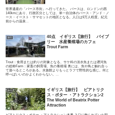
世界遺産の「バース市街」へ行ってきた。 バースは、ロンドンの西
140kmにあり、行政区分としては、単一自治体のバース・アンド・ノ
ース・イースト・サマセットの地区となる。人口は9万人程度。紀元
前からの温泉...
40点 イギリス【旅行】 バイブ
旅行
リー 水産養殖場のカフェ
Trout Farm
Trout：食用または釣りの対象となる、サケ科の淡水魚または遡河魚
の総称Farm：家畜の飼育場、魚の養殖場 奥には、魚や鳥と触れ合っ
て遊べるところがある。水族館よりもっとラフで野性的な感じ。何と
呼べばいいのかよくわからない。...
イギリス【旅行】 ビアトリク
旅行
ス・ポター ・アトラクション2
The World of Beatrix Potter
Attraction
ビアトリクス・ポター ・アトラクション本番 入口に飾られていた額