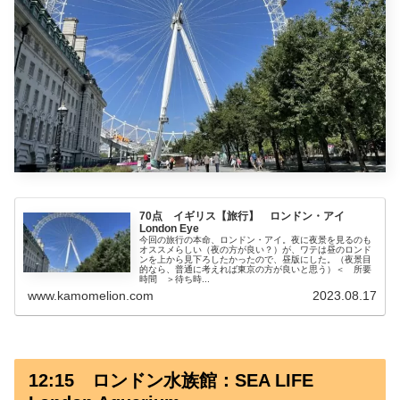
70点 イギリス【旅行】 ロンドン・アイ
London Eye
今回の旅行の本命、ロンドン・アイ。夜に夜景を見るのも
オススメらしい（夜の方が良い？）が、ワテは昼のロンド
ンを上から見下ろしたかったので、昼版にした。（夜景目
的なら、普通に考えれば東京の方が良いと思う）＜ 所要
時間 ＞待ち時...
www.kamomelion.com
2023.08.17
12:15 ロンドン水族館：SEA LIFE