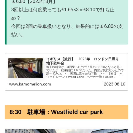
￡6.80【2023年8月】
3回以上は何度乗っても£1.65×3＝£8.10で打ち止
め？
今回は2回の乗車扱いとなり、結果的には￡6.80の支
払い。
イギリス【旅行】 2023年 ロンドン日帰り
地下鉄料金
地下鉄料金が、3回乗ったので上限の￡8.10となると思っ
ていたが、結果的に￡6.80だった。内訳が気になったので
調べてみた。＜ 実際に乗った地下鉄 ＞～ 1回目 ～
ウッド レーン：Wood Lane ベーカー街：Baker...
www.kamomelion.com
2023.08.16
8:30 駐車場：Westfield car park