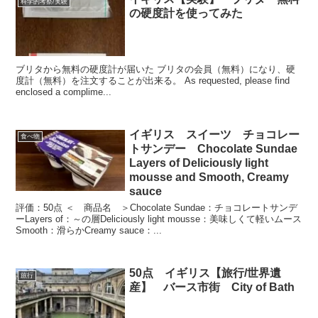
科学的考察/実験
の硬度計を使ってみた
ブリタから無料の硬度計が届いた ブリタの会員（無料）になり、硬
度計（無料）を注文することが出来る。 As requested, please find
enclosed a complime...
イギリス スイーツ チョコレー
食べ物
トサンデー Chocolate Sundae
Layers of Deliciously light
mousse and Smooth, Creamy
sauce
評価：50点 ＜ 商品名 ＞Chocolate Sundae：チョコレートサンデ
ーLayers of：～の層Deliciously light mousse：美味しくて軽いムース
Smooth：滑らかCreamy sauce：...
50点 イギリス【旅行/世界遺
旅行
産】 バース市街 City of Bath