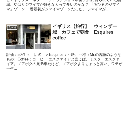
縁。やはりジマイマが好きな人って多いのかな？ 「あひるのジマイ
マ」ゾーン 一番最初がジマイマゾーンだった。 ジマイマが...
イギリス【旅行】 ウィンザー
食べ物
城 カフェで朝食 Esquires
coffee
評価：50点 ＜ 店名 ＞Esquires：～殿、～様（Mr.の古語のような
もの）Coffee：コーヒー エスクァイアと言えば、ミスターエスクァ
イア。ノアボクの兄弟車だけど、ノアボクよりちょっと高い、ワテが
一生...