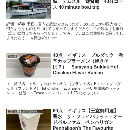
城 テムズ川 遊覧船 40分コー
ス 40 minute boat trip
評価：45点 率直に言うと残念ではあったが、次にどこかの観光地で
似たようなものを見つけても乗ってしまうだろう。この残念さを事前
に誰かに教えてもらっていたとしても、ワテはこの遊覧船に乗ってし
まうだろう。 今回は40分コー...
40点 イギリス ブルダック 激
食べ物
辛カップラーメン（焼きそ
ば？） Samyang Buldak Hot
Chicken Flavor Ramen
＜ 商品名 ＞Samyang：サムヤン（ブランド名）Buldak：ブルダ
ック（ブランド名）Hot chicken flavor ramen：辛い鳥風味のラーメ
ン ＜ 値段 ＞Tesco（テスコ）：￡1.75 わかってい...
60点 イギリス【王室御用達】
王室御用達（ロイヤルワラント）
香水 ザ・フェイバリット・オー
ドパルファム ペンハリガン
Penhaligon’s The Favourite