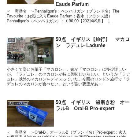
Eaude Parfum
＜ 商品名 ＞Penhaligon's：ペンハリガン（ブランド名）The
Favourite：お気に入りEaude Parfum：香水（フランス語）
Penhaligon's（ペンハリガン）：￡96.00【2021年9月】（...
50点 イギリス【旅行】 マカロ
旅行
ン ラデュレ Ladurée
小さくて高いお菓子「マカロン」。嫁が「マカロン」に多少詳しい
が、「ラデュレ」のマカロンが特に美味しいらしい。というか「ラデ
ュレ」以外のマカロンをディスっていた。今回のロンドン旅行で「ラ
デュレのマカロンが食べたい」という強い要望があ...
50点 イギリス 歯磨き粉 オー
洗面・バス用品
ラルB Oral-B Pro-expert
＜ 商品名 ＞Oral-B：オーラルB（ブランド名）Pro-expert：玄人