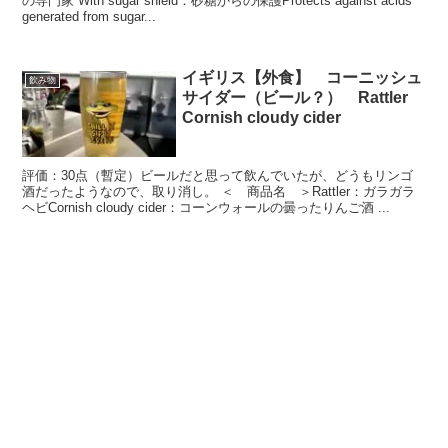
の専門家 With sugar shield：砂糖からの保護Protects against acids
generated from sugar...
イギリス【外食】 コーニッシュ
飲み物
サイダー（ビール？） Rattler
Cornish cloudy cider
評価：30点（暫定）ビールだと思って飲んでいたが、どうもリンゴ
酒だったようなので、取り消し。 ＜ 商品名 ＞Rattler：ガラガラ
ヘビCornish cloudy cider：コーンウォールの曇ったりんご酒 ...