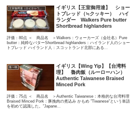
イギリス【王室御用達】 ショー
王室御用達（ロイヤルワラント）
トブレッド（≒クッキー） ハイ
ランダー Walkers Pure butter
Shortbread highlanders
評価：80点 ＜ 商品名 ＞Walkers：ウォーカーズ（会社名）Pure
butter：純粋なバターShortbread highlanders：ハイランド人のショー
トブレッド ハイランド人：スコットランド北部にある...
イギリス【Wing Yip】【台湾料
食べ物
理】 魯肉飯（ルーローハン）
Authentic Taiwanese Braised
Minced Pork
評価：75点 ＜ 商品名 ＞Authentic Taiwanese：本格的な台湾料理
Braised Minced Pork：豚挽肉の煮込み かもめ ”Tiwanese”という単語
を初めて認識した。”Japane...