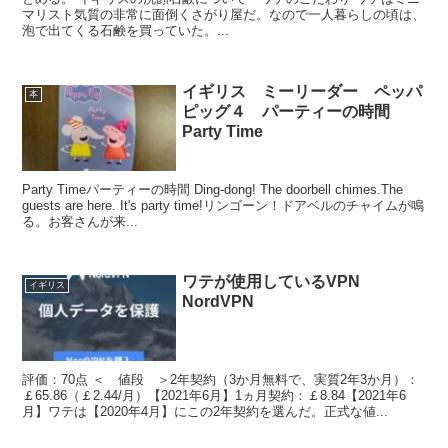
マリスト気質の非常に面倒くさがり屋だ。なので一人暮らしの頃は、
泡で出てくる石鹸を買っていた。...
イギリス ミーリーダー ペッパ
本
ピッグ４ パーティーの時間
Party Time
Party Timeパーティーの時間 Ding-dong! The doorbell chimes.The
guests are here. It's party time!リンゴーン！ドアベルのチャイムが鳴
る。お客さんが来...
ワテが使用しているVPN
イギリス
NordVPN
評価：70点 ＜ 値段 ＞2年契約（3か月無料で、実質2年3か月）：
￡65.86（￡2.44/月）【2021年6月】1ヵ月契約：￡8.84【2021年6
月】ワテは【2020年4月】にこの2年契約を選んだ。正式な値...