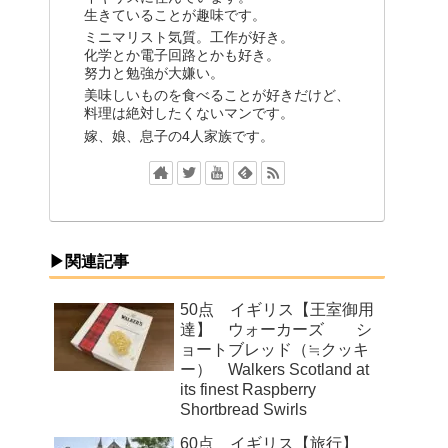
生きていることが趣味です。
ミニマリスト気質。工作が好き。
化学とか電子回路とかも好き。
努力と勉強が大嫌い。
美味しいものを食べることが好きだけど、
料理は絶対したくないマンです。
嫁、娘、息子の4人家族です。
▶関連記事
50点 イギリス【王室御用
達】 ウォーカーズ シ
ョートブレッド（≒クッキ
ー） Walkers Scotland at
its finest Raspberry
Shortbread Swirls
60点 イギリス【旅行】