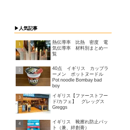
▶人気記事
熱伝導率 比熱 密度 電
気伝導率 材料別まとめ一
覧
40点 イギリス カップラ
ーメン ポットヌードル
Pot noodle Bombay bad
boy
イギリス【ファーストフー
ド/カフェ】 グレッグス
Greggs
イギリス 靴擦れ防止パッ
ト（兼、絆創膏）