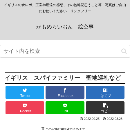
イギリスの食レポ、王室御用達の感想、その他雑記思うこと等 写真はご自由
にお使いください リンクフリー
かもめらいおん 絵空事
イギリス スパイファミリー 聖地巡礼など
Twitter
Facebook
はてブ
Pocket
LINE
コピー
2022.09.25
2022.03.28
この記事は
約2分
で読めます。