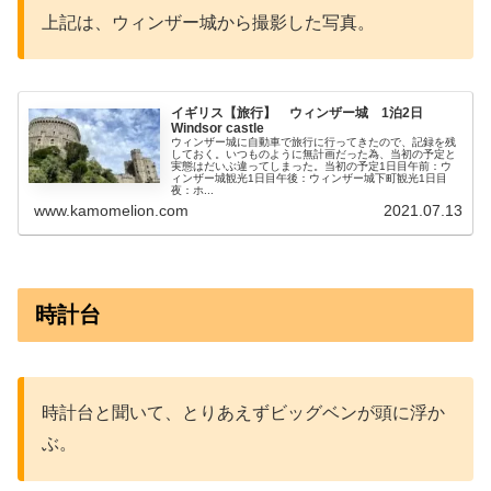
上記は、ウィンザー城から撮影した写真。
イギリス【旅行】 ウィンザー城 1泊2日
Windsor castle
ウィンザー城に自動車で旅行に行ってきたので、記録を残
しておく。いつものように無計画だった為、当初の予定と
実態はだいぶ違ってしまった。当初の予定1日目午前：ウ
ィンザー城観光1日目午後：ウィンザー城下町観光1日目
夜：ホ...
www.kamomelion.com
2021.07.13
時計台
時計台と聞いて、とりあえずビッグベンが頭に浮か
ぶ。