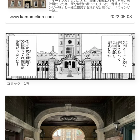
「イートン校」とのことで、趣味で視察に行ってきた。無
計画だった為、変な時間に着いてしまった。普通は「ウィ
ンザー城」と一緒に観光する場所だと思うが、「ウィンザ
ー城...
www.kamomelion.com
2022.05.08
コミック 1巻