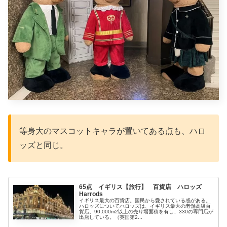
等身大のマスコットキャラが置いてある点も、ハロ
ッズと同じ。
65点 イギリス【旅行】 百貨店 ハロッズ
Harrods
イギリス最大の百貨店。国民から愛されている感がある。
ハロッズについてハロッズは、イギリス最大の老舗高級百
貨店。90,000m2以上の売り場面積を有し、330の専門店が
出店している。（英国第2...