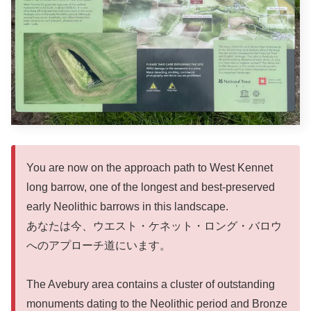
You are now on the approach path to West Kennet
long barrow, one of the longest and best-preserved
early Neolithic barrows in this landscape.
あなたは今、ウエスト・ケネット・ロング・バロウ
へのアプローチ道にいます。
The Avebury area contains a cluster of outstanding
monuments dating to the Neolithic period and Bronze