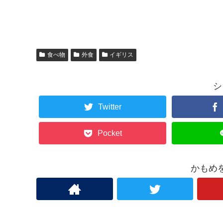
食べ物
外食
イギリス
シ
Twitter
Pocket
かもめ