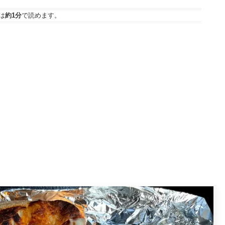
は
約1分
で読めます。