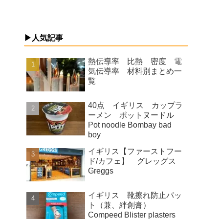
▶人気記事
熱伝導率 比熱 密度 電
気伝導率 材料別まとめ一
覧
40点 イギリス カップラ
ーメン ポットヌードル
Pot noodle Bombay bad
boy
イギリス【ファーストフー
ド/カフェ】 グレッグス
Greggs
イギリス 靴擦れ防止パッ
ト（兼、絆創膏）
Compeed Blister plasters