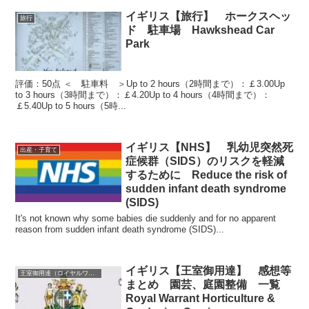
イギリス【旅行】 ホークスヘッ
旅行
ド 駐車場 Hawkshead Car
Park
評価：50点 ＜ 駐車料 ＞Up to 2 hours（2時間まで）：￡3.00Up
to 3 hours（3時間まで）：￡4.20Up to 4 hours（4時間まで）：
￡5.40Up to 5 hours（5時...
イギリス【NHS】 乳幼児突然死
出産・子育て
症候群（SIDS）のリスクを軽減
するために Reduce the risk of
sudden infant death syndrome
(SIDS)
It's not known why some babies die suddenly and for no apparent
reason from sudden infant death syndrome (SIDS)...
イギリス【王室御用達】 感想等
王室御用達（ロイヤルワラント）
まとめ 園芸、庭園整備 一覧
Royal Warrant Horticulture &