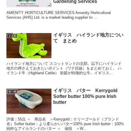
Gardening Services
AMENITY HORTICULTURE SERVICES Amenity Horticultural
Services (AHS) Ltd. is a market leading supplier to ...
イギリス ハイランド地方につい
まとめ
て まとめ
ハイランド地方について スコットランドの北部。以下にハイランド
地方の押さえておきたいポイント（ワテ目線）をまとめておく。 ハ
イランド牛（Highland Cattle） 前髪が特徴的な牛。イギリス...
イギリス バター Kerrygold
食べ物
Softer butter 100% pure Irish
butter
評価：55点 ＜ 商品名 ＞Kerrygold：ケリーゴールド（ブランド
名）Softer butter：より柔らかいバター100% pure Irish butter：100%
純粋なアイルランドのバター ＜ 値段 ＞W...