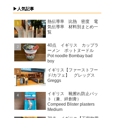
▶人気記事
熱伝導率 比熱 密度 電
気伝導率 材料別まとめ一
覧
40点 イギリス カップラ
ーメン ポットヌードル
Pot noodle Bombay bad
boy
イギリス【ファーストフー
ド/カフェ】 グレッグス
Greggs
イギリス 靴擦れ防止パッ
ト（兼、絆創膏）
Compeed Blister plasters
Medium