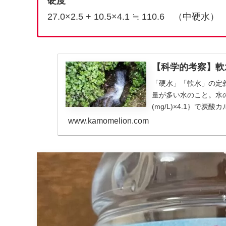
硬度
27.0×2.5 + 10.5×4.1 ≒ 110.6 （中硬水）
【科学的考察】軟
「硬水」「軟水」の定
量が多い水のこと。水の硬
(mg/L)×4.1｝で炭酸
www.kamomelion.com