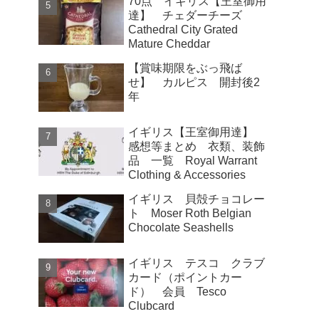
70点 イギリス【王室御用
達】 チェダーチーズ
Cathedral City Grated
Mature Cheddar
【賞味期限をぶっ飛ば
せ】 カルピス 開封後2
年
イギリス【王室御用達】
感想等まとめ 衣類、装飾
品 一覧 Royal Warrant
Clothing & Accessories
イギリス 貝殻チョコレー
ト Moser Roth Belgian
Chocolate Seashells
イギリス テスコ クラブ
カード（ポイントカー
ド） 会員 Tesco
Clubcard