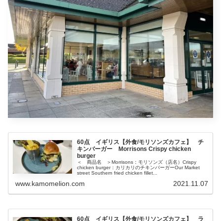
60点 イギリス【外食/モリソンズカフェ】 チ
キンバーガー Morrisons Crispy chicken
burger
＜ 商品名 ＞Morrisons：モリソンズ（店名）Crispy
chicken burger：カリカリのチキンバーガーOur Market
street Southern fried chicken fillet...
www.kamomelion.com
2021.11.07
60点 イギリス【外食/モリソンズカフェ】 ラ