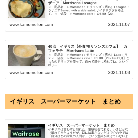
ザニア Morrisons Lasagne
＜ 商品名 ＞Morrisons：モリソンズ（店名）Lasagne：
ラザニアServed with a side salad.サイドサラダを添え
て。＜ 値段 ＞Morrisons cafe：￡6.50【20...
www.kamomelion.com
2021.11.07
40点 イギリス【外食/モリソンズカフェ】 カ
フェラテ Morrisons Latte
＜ 商品名 ＞Morrisons：モリソンズ（店名）Latte：ラ
テ＜ 値段 ＞Morrisons cafe：￡2.00【2021年11月】こ
ちらのドリップを使って、自分で勝手に淹れてね、という
感じ...
www.kamomelion.com
2021.11.08
イギリス スーパーマーケット まとめ
イギリス スーパーマーケット まとめ
イギリスは言わずと知れた、階級社会である。いまはかな
り薄れてきたようだが、口には出さないだけで心の中では
「自分はどの階級の人間か」という意識が抜けていないよ