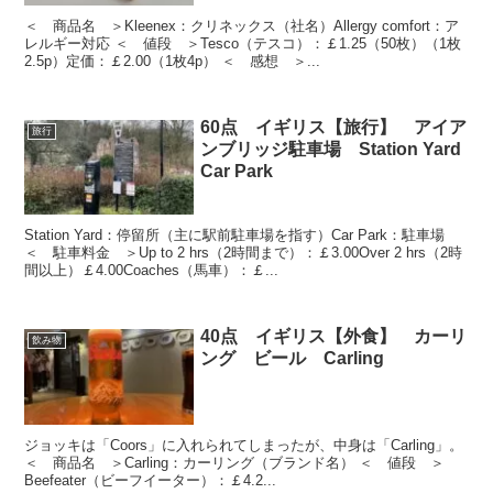
＜ 商品名 ＞Kleenex：クリネックス（社名）Allergy comfort：ア
レルギー対応 ＜ 値段 ＞Tesco（テスコ）：￡1.25（50枚）（1枚
2.5p）定価：￡2.00（1枚4p） ＜ 感想 ＞...
60点 イギリス【旅行】 アイア
旅行
ンブリッジ駐車場 Station Yard
Car Park
Station Yard：停留所（主に駅前駐車場を指す）Car Park：駐車場
＜ 駐車料金 ＞Up to 2 hrs（2時間まで）：￡3.00Over 2 hrs（2時
間以上）￡4.00Coaches（馬車）：￡...
40点 イギリス【外食】 カーリ
飲み物
ング ビール Carling
ジョッキは「Coors」に入れられてしまったが、中身は「Carling」。
＜ 商品名 ＞Carling：カーリング（ブランド名） ＜ 値段 ＞
Beefeater（ビーフイーター）：￡4.2...