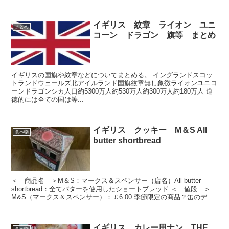
イギリス 紋章 ライオン ユニ
まとめ
コーン ドラゴン 旗等 まとめ
イギリスの国旗や紋章などについてまとめる。 イングランドスコッ
トランドウェールズ北アイルランド国旗紋章無し象徴ライオンユニコ
ーンドラゴンシカ人口約5300万人約530万人約300万人約180万人 道
徳的には全ての国は等...
イギリス クッキー M＆S All
食べ物
butter shortbread
＜ 商品名 ＞M＆S：マークス＆スペンサー（店名）All butter
shortbread：全てバターを使用したショートブレッド ＜ 値段 ＞
M&S（マークス＆スペンサー）：￡6.00 季節限定の商品？缶のデ...
イギリス カレー用ナン THE