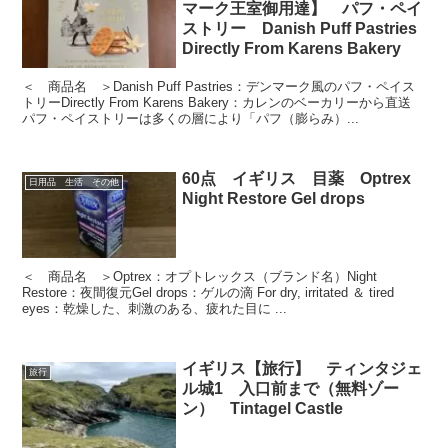
マーク王室御用達】 パフ・ペイ
ストリー Danish Puff Pastries
Directly From Karens Bakery
＜ 商品名 ＞Danish Puff Pastries：デンマーク風のパフ・ペイス
トリーDirectly From Karens Bakery：カレンのベーカリーから直送
パフ・ペイストリーは多くの層により「パフ（膨らみ）...
60点 イギリス 目薬 Optrex
日用品 生活 その他
Night Restore Gel drops
＜ 商品名 ＞Optrex：オプトレックス（ブランド名）Night
Restore：夜間復元Gel drops：ゲルの滴 For dry, irritated ＆ tired
eyes：乾燥した、刺激のある、疲れた目に ...
イギリス【旅行】 ティンタジェ
旅行
ル城1 入口前まで（無料ゾー
ン） Tintagel Castle