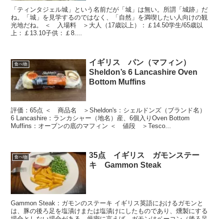
「ティンタジェル城」という名前だが「城」は無い。所謂「城跡」だ
ね。「城」を見学するのではなく、「自然」を満喫したい人向けの観
光地だね。 ＜ 入場料 ＞大人（17歳以上）：￡14.50学生/65歳以
上：￡13.10子供：￡8....
イギリス パン（マフィン）
食べ物
Sheldon’s 6 Lancashire Oven
Bottom Muffins
評価：65点 ＜ 商品名 ＞Sheldon's：シェルドンズ（ブランド名）
6 Lancashire：ランカシャー（地名）産、6個入りOven Bottom
Muffins：オーブンの底のマフィン ＜ 値段 ＞Tesco...
35点 イギリス ガモンステー
食べ物
キ Gammon Steak
Gammon Steak：ガモンのステーキ イギリス英語におけるガモンと
は、豚の後ろ足を塩漬けまたは塩漬けにしたものであり、燻製にする
場合としない場合がある。厳密に言えば、ガモンはベーコン（後ろ足