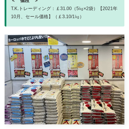
＜ 値段 ＞
T.K.トレーディング：￡31.00（5㎏×2袋）【2021年
10月、セール価格】（￡3.10/1㎏）