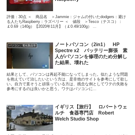
評価：30点 ＜ 商品名 ＞Jammie：ジャムの付いたdodgers：避け
る人たちRaspberry：ラズベリー ＜ 値段 ＞Tesco（テスコ）：
￡0.69（140g）【2020年11月】（￡0.49/100g） ...
ノートパソコン（2in1） HP
パソコン、電化製品等
Spectre x2 バッテリー膨張 素
人がパソコンを修理のため分解し
た結果、壊れた
結果として、パソコンは再起不能になってしまった。似たような問題
を抱えていて治したいという方は、是非他のサイトを参考にして欲し
い。自力で直そうと頑張っている方は、残念な例としてワテの失敗を
参考にするのは良いかと思う。ワテはパソコンに...
イギリス【旅行】 ロバートウェ
旅行
ルチ 食器専門店 Robert
Welch Studio Shop