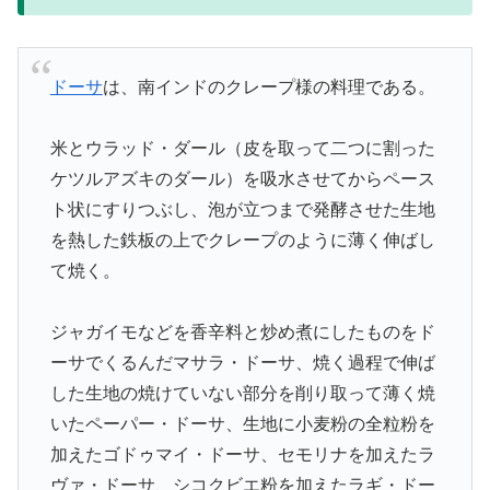
ドーサ
は、南インドのクレープ様の料理である。
米とウラッド・ダール（皮を取って二つに割った
ケツルアズキのダール）を吸水させてからペース
ト状にすりつぶし、泡が立つまで発酵させた生地
を熱した鉄板の上でクレープのように薄く伸ばし
て焼く。
ジャガイモなどを香辛料と炒め煮にしたものをド
ーサでくるんだマサラ・ドーサ、焼く過程で伸ば
した生地の焼けていない部分を削り取って薄く焼
いたペーパー・ドーサ、生地に小麦粉の全粒粉を
加えたゴドゥマイ・ドーサ、セモリナを加えたラ
ヴァ・ドーサ、シコクビエ粉を加えたラギ・ドー