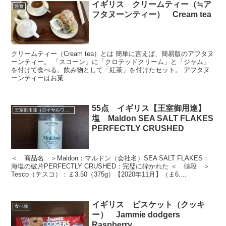
イギリス クリームティー（≒ア
外食
フタヌーンティー） Cream tea
クリームティー（Cream tea）とは 簡単に言えば、簡易版のアフタヌ
ーンティー。 「スコーン」に「クロテッドクリーム」と「ジャム」
を付けて食べる。飲み物として「紅茶」を付けたセット。 アフタヌ
ーンティーはお菓...
55点 イギリス【王室御用達】
王室御用達（ロイヤルワラント）
塩 Maldon SEA SALT FLAKES
PERFECTLY CRUSHED
＜ 商品名 ＞Maldon：マルドン（会社名）SEA SALT FLAKES：
海塩の破片PERFECTLY CRUSHED：完璧に砕かれた ＜ 値段 ＞
Tesco（テスコ）：￡3.50（375g）【2020年11月】（￡6....
イギリス ビスケット（クッキ
食べ物
ー） Jammie dodgers
Raspberry