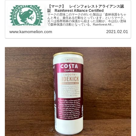
【マーク】 レインフォレストアライアンス認
証 Rainforest Alliance Certified
マークの意味このマークの付いた製品は「森林保護をちゃ
んと考え、責任ある行動をとっています」というマーク。
元々は熱帯雨林の保護から始まった活動が、今は広い意味
で森林保護の活動となっている。Rainforest All...
www.kamomelion.com
2021.02.01