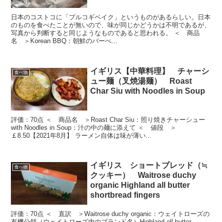
日本のコストコに「プルコギベイク」というものがあるらしい。日本
のものを食べたことが無いので、味が同じかどうかは不明であるが、
写真から判断すると同じようなものであると思われる。 ＜ 商品
名 ＞Korean BBQ：朝鮮のバーべ...
イギリス【中華料理】 チャーシ
食べ物
ュー麺（叉焼湯麺） Roast
Char Siu with Noodles in Soup
評価：70点 ＜ 商品名 ＞Roast Char Siu：照り焼きチャーシュー
with Noodles in Soup：汁の中の麺に添えて ＜ 値段 ＞
￡8.50【2021年8月】 ラーメン自体は味が薄い...
イギリス ショートブレッド（≒
食べ物
クッキー） Waitrose duchy
organic Highland all butter
shortbread fingers
評価：70点 ＜ 直訳 ＞Waitrose duchy organic：ウェイトローズの
有機公領（ウェイトローズ内のブランド名）Highland all butter