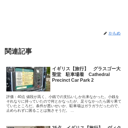
かもめ
関連記事
イギリス【旅行】 グラスゴー大
旅行
聖堂 駐車場着 Cathedral
Precinct Car Park 2
評価：40点 値段が高く、小銭での支払いしか出来なかった。小銭を
それなりに持っていたので何とかなったが、足りなかったら困り果て
ていたところだ。条件が悪いせいか、駐車場はガラガラだったので、
止められずに困ることは無さそうだ。 ...
25点 イギリス【旅行】 ヴィク