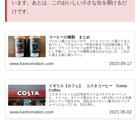
います。あとは、このおいしい小さな缶を開けるだ
けです。
コーヒーの種類 まとめ
コーヒー通になりたいので、コーヒーについて調べてまと
めていく。ワテはコーヒー牛乳が好きでほぼ毎日飲んでい
るが、ブラックコーヒーは苦手である。というよりも、苦
いし不味い。コーヒーの種類も味もわからないが、これか
ら覚える為に調べていく...
www.kamomelion.com
2023.09.17
イギリス【カフェ】 コスタコーヒー Costa
Coffee
コスタコーヒーとは日本語サイトはコチラスターバック
ス、ドトール、タリーズ系のカフェ。1971年にコスタ兄弟
がロンドンで設立され、現在はヨーロッパ最大のカフェチ
ェーンとなっている。2021年4...
www.kamomelion.com
2021.05.02