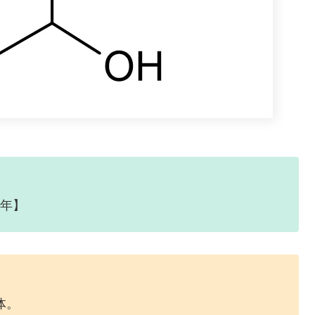
3年】
体。