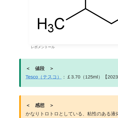
レボメントール
＜ 値段 ＞
Tesco（テスコ）
：￡3.70（125ml）【202
＜ 感想 ＞
かなりトロトロとしている、粘性のある液