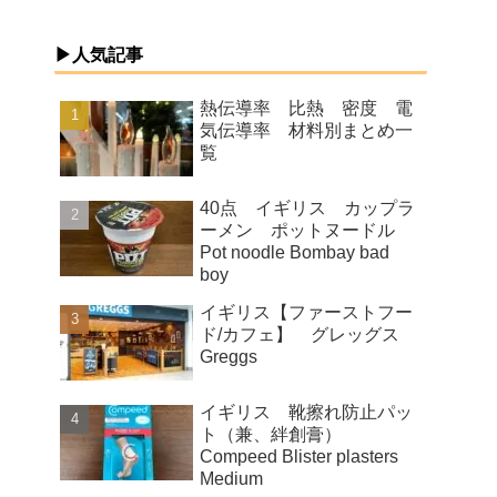
▶人気記事
熱伝導率 比熱 密度 電
気伝導率 材料別まとめ一
覧
40点 イギリス カップラ
ーメン ポットヌードル
Pot noodle Bombay bad
boy
イギリス【ファーストフー
ド/カフェ】 グレッグス
Greggs
イギリス 靴擦れ防止パッ
ト（兼、絆創膏）
Compeed Blister plasters
Medium