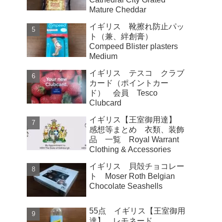
Mature Cheddar
イギリス 靴擦れ防止パッ
ト（兼、絆創膏）
Compeed Blister plasters
Medium
イギリス テスコ クラブ
カード（ポイントカー
ド） 会員 Tesco
Clubcard
イギリス【王室御用達】
感想等まとめ 衣類、装飾
品 一覧 Royal Warrant
Clothing & Accessories
イギリス 貝殻チョコレー
ト Moser Roth Belgian
Chocolate Seashells
55点 イギリス【王室御用
達】 レモネード