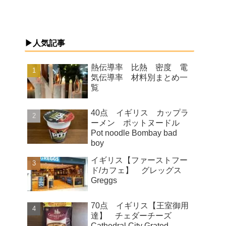
▶人気記事
熱伝導率 比熱 密度 電
気伝導率 材料別まとめ一
覧
40点 イギリス カップラ
ーメン ポットヌードル
Pot noodle Bombay bad
boy
イギリス【ファーストフー
ド/カフェ】 グレッグス
Greggs
70点 イギリス【王室御用
達】 チェダーチーズ
Cathedral City Grated