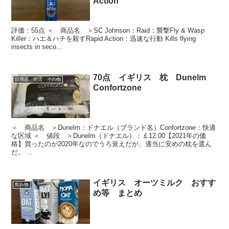
Action
評価：55点 ＜ 商品名 ＞SC Johnson：Raid：襲撃Fly & Wasp
Killer：ハエ＆ハチを殺すRapid Action：迅速な行動 Kills flying
insects in seco...
70点 イギリス 枕 Dunelm
日用品 生活 その他
Confortzone
＜ 商品名 ＞Dunelm：ドナエル（ブランド名）Confortzone：快適
な区域 ＜ 値段 ＞Dunelm（ドナエル）：￡12.00【2021年の価
格】買ったのが2020年なのでうろ覚えだが、適当に安めの枕を選ん
だ。 ...
イギリス オーツミルク おすす
飲み物
め等 まとめ