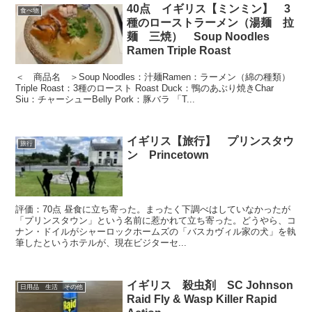
40点 イギリス【ミンミン】 3
食べ物
種のローストラーメン（湯麺 拉
麺 三焼） Soup Noodles
Ramen Triple Roast
＜ 商品名 ＞Soup Noodles：汁麺Ramen：ラーメン（綿の種類）
Triple Roast：3種のロースト Roast Duck：鴨のあぶり焼きChar
Siu：チャーシューBelly Pork：豚バラ 「T...
イギリス【旅行】 プリンスタウ
旅行
ン Princetown
評価：70点 昼食に立ち寄った。まったく下調べはしていなかったが
「プリンスタウン」という名前に惹かれて立ち寄った。どうやら、コ
ナン・ドイルがシャーロックホームズの「バスカヴィル家の犬」を執
筆したというホテルが、現在ビジターセ...
イギリス 殺虫剤 SC Johnson
日用品 生活 その他
Raid Fly & Wasp Killer Rapid