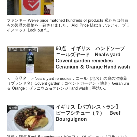
ファンキー We've price matched hundreds of products.私たちは何百
もの製品の価格を一致させました。 Aldi Price Match アルディ、プラ
イスマッチ Look out f...
60点 イギリス ハンドソープ
日用品 生活 その他
ニールズヤード Neal’s yard
Covent garden remedies
Geranium ＆ Orange Hand wash
＜ 商品名 ＞Neal's yard remedies：ニール（地名）の庭の治療薬
（ブランド名）Covent garden：コベントガーデン（地名）Geranium
＆ Orange：ゼラニウム＆オレンジHand wash：手洗い...
イギリス【パブ/レストラン】
食べ物
ビーフシチュー（？） Beef
Bourguignon
評価：65点 Beef Bourguignon：ビーフ・ブルギニョン（フランスの