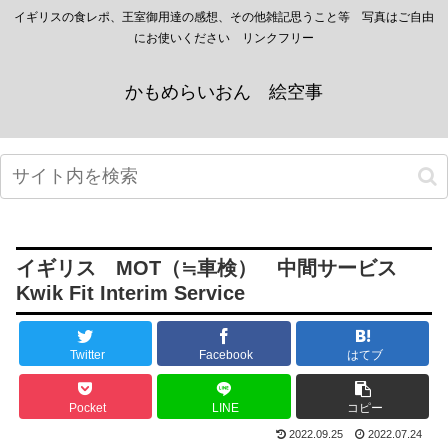
イギリスの食レポ、王室御用達の感想、その他雑記思うこと等 写真はご自由
にお使いください リンクフリー
かもめらいおん 絵空事
イギリス MOT（≒車検） 中間サービス
Kwik Fit Interim Service
Twitter
Facebook
はてブ
Pocket
LINE
コピー
2022.09.25
2022.07.24