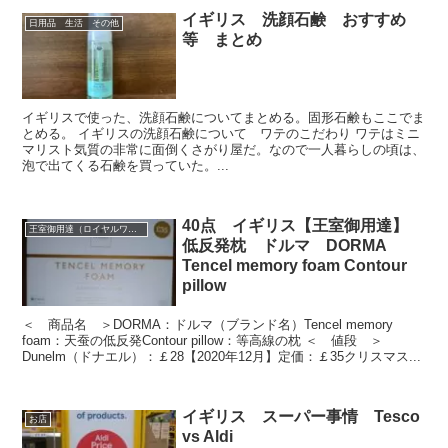
イギリス 洗顔石鹸 おすすめ
日用品 生活 その他
等 まとめ
イギリスで使った、洗顔石鹸についてまとめる。固形石鹸もここでま
とめる。 イギリスの洗顔石鹸について ワテのこだわり ワテはミニ
マリスト気質の非常に面倒くさがり屋だ。なので一人暮らしの頃は、
泡で出てくる石鹸を買っていた。...
40点 イギリス【王室御用達】
王室御用達（ロイヤルワラント）
低反発枕 ドルマ DORMA
Tencel memory foam Contour
pillow
＜ 商品名 ＞DORMA：ドルマ（ブランド名）Tencel memory
foam：天蚕の低反発Contour pillow：等高線の枕 ＜ 値段 ＞
Dunelm（ドナエル）：￡28【2020年12月】定価：￡35クリスマス...
イギリス スーパー事情 Tesco
お店
vs Aldi