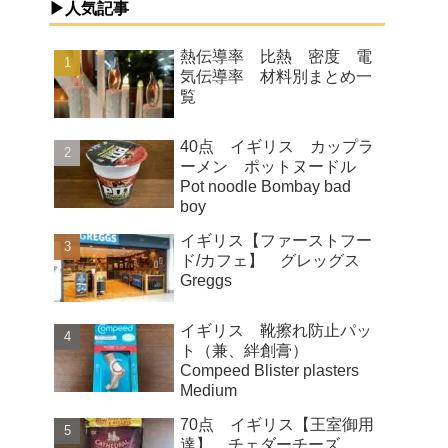
▶人気記事
熱伝導率 比熱 密度 電
気伝導率 材料別まとめ一
覧
40点 イギリス カップラ
ーメン ポットヌードル
Pot noodle Bombay bad
boy
イギリス【ファーストフー
ド/カフェ】 グレッグス
Greggs
イギリス 靴擦れ防止パッ
ト（兼、絆創膏）
Compeed Blister plasters
Medium
70点 イギリス【王室御用
達】 チェダーチーズ