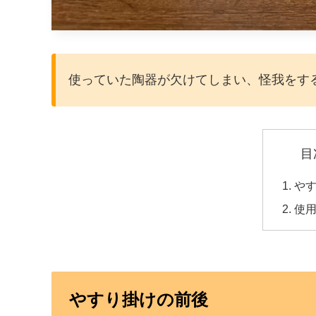
使っていた陶器が欠けてしまい、怪我をす
目
や
使
やすり掛けの前後