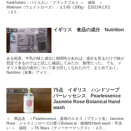
frankfurters：バイエルン・フランクフルト ＜ 値段 ＞
Waitrose（ウェイトローズ）：￡3.65（200g）【2021年1月】
（￡1...
イギリス 食品の成分 Nutrition
食べ物
ある程度、牛乳の味と成分に相関性があれば、成分を見るだけで味が
想定できるのではと試しに確認してみたが、無理だった。 でも、イ
ギリス食品の成分について多少詳しくなれたので、まとめておく。
Nutrition（栄養）アメリ...
75点 イギリス ハンドソープ
洗面・バス用品
パーレッセンス Pearlessence
Jasmine Rose Botanical Hand
wash
＜ 商品名 ＞Pearlessence：真珠のエキス（ブランド名）Jasmine
Rose：ジャスミンローズの香りBotanical：植物性Hand wash：手洗
い ＜ 値段 ＞TK Maxx（ティーケーマックス）：￡3....