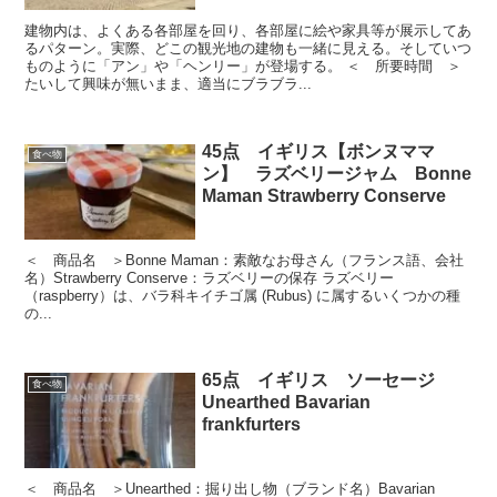
建物内は、よくある各部屋を回り、各部屋に絵や家具等が展示してあ
るパターン。実際、どこの観光地の建物も一緒に見える。そしていつ
ものように「アン」や「ヘンリー」が登場する。 ＜ 所要時間 ＞
たいして興味が無いまま、適当にブラブラ...
45点 イギリス【ボンヌママ
食べ物
ン】 ラズベリージャム Bonne
Maman Strawberry Conserve
＜ 商品名 ＞Bonne Maman：素敵なお母さん（フランス語、会社
名）Strawberry Conserve：ラズベリーの保存 ラズベリー
（raspberry）は、バラ科キイチゴ属 (Rubus) に属するいくつかの種
の...
65点 イギリス ソーセージ
食べ物
Unearthed Bavarian
frankfurters
＜ 商品名 ＞Unearthed：掘り出し物（ブランド名）Bavarian