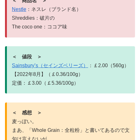
＜ 商品名 ＞
Nestle
：ネスレ（ブランド名）
Shreddies：破片の
The coco one：ココア味
＜ 値段 ＞
Sainsbury’s（セインズベリーズ）
：￡2.00（560g）
【2022年8月】（￡0.36/100g）
定価：￡3.00（￡5.36/100g）
＜ 感想 ＞
麦っぽい。
まあ、「Whole Grain：全粒粉」と書いてあるので文
句は言えないが。