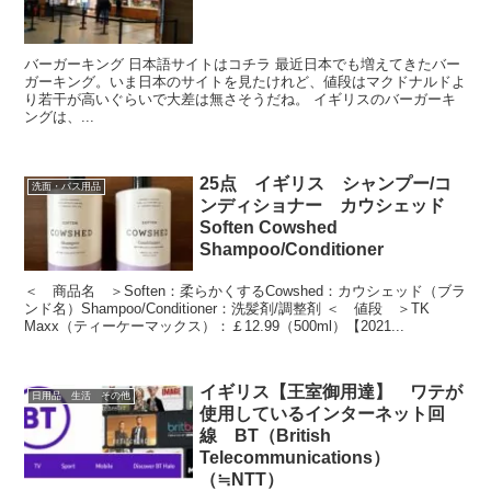
バーガーキング 日本語サイトはコチラ 最近日本でも増えてきたバー
ガーキング。いま日本のサイトを見たけれど、値段はマクドナルドよ
り若干が高いぐらいで大差は無さそうだね。 イギリスのバーガーキ
ングは、...
25点 イギリス シャンプー/コ
洗面・バス用品
ンディショナー カウシェッド
Soften Cowshed
Shampoo/Conditioner
＜ 商品名 ＞Soften：柔らかくするCowshed：カウシェッド（ブラ
ンド名）Shampoo/Conditioner：洗髪剤/調整剤 ＜ 値段 ＞TK
Maxx（ティーケーマックス）：￡12.99（500ml）【2021...
イギリス【王室御用達】 ワテが
日用品 生活 その他
使用しているインターネット回
線 BT（British
Telecommunications）
（≒NTT）