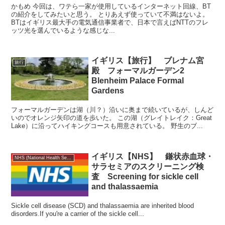
かもめ 今回は、ワテら一家が使用しているインターネット回線、BT
の紹介をしてみたいと思う。 とりあえず使っていて不満はないよ。
BTはイギリス最大手の電気通信事業者で、日本で言えばNTTのフレ
ッツ光を選んでいるような感じな...
イギリス【旅行】 ブレナム宮
旅行
殿 フォーマルガーデン2
Blenheim Palace Formal
Gardens
フォーマルガーデンは湖（川？）沿いに奥まで続いているが、しんど
いのでオレンジ矢印の道を歩いた。 この湖（グレイトレイク：Great
Lake）に沿ってハイキングコースも用意されている。 野生のブ...
イギリス【NHS】 鎌状赤血球・
NHS (National Health Service)
サラセミアのスクリーニング検
査 Screening for sickle cell
and thalassaemia
Sickle cell disease (SCD) and thalassaemia are inherited blood
disorders.If you're a carrier of the sickle cell...