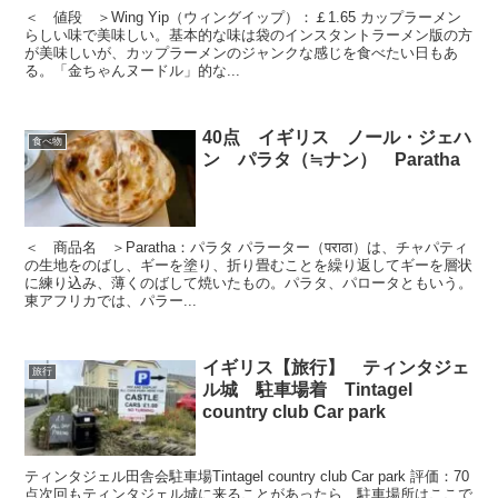
＜ 値段 ＞Wing Yip（ウィングイップ）：￡1.65 カップラーメン
らしい味で美味しい。基本的な味は袋のインスタントラーメン版の方
が美味しいが、カップラーメンのジャンクな感じを食べたい日もあ
る。「金ちゃんヌードル」的な...
40点 イギリス ノール・ジェハ
食べ物
ン パラタ（≒ナン） Paratha
＜ 商品名 ＞Paratha：パラタ パラーター（पराठा）は、チャパティ
の生地をのばし、ギーを塗り、折り畳むことを繰り返してギーを層状
に練り込み、薄くのばして焼いたもの。パラタ、パロータともいう。
東アフリカでは、パラー...
イギリス【旅行】 ティンタジェ
旅行
ル城 駐車場着 Tintagel
country club Car park
ティンタジェル田舎会駐車場Tintagel country club Car park 評価：70
点次回もティンタジェル城に来ることがあったら、駐車場所はここで