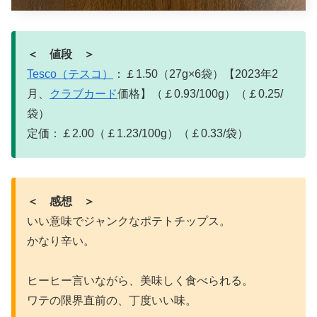
＜ 値段 ＞
Tesco（テスコ）
：￡1.50（27g×6袋）【2023年2
月、
クラブカード
価格】（￡0.93/100g）（￡0.25/
袋）
定価：￡2.00（￡1.23/100g）（￡0.33/袋）
＜ 感想 ＞
いい意味でジャンクなポテトチップス。
かなり辛い。
ヒーヒー言いながら、美味しく食べられる。
ワテの限界直前の、丁度いい味。