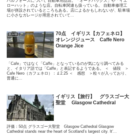
ハルフォーズについて 自動車用品店。「オートバックス」や「イエ
ローハット」のような店。自転車関連も扱っている。 自動車修理工
場が併設されているところもある。店によるかもしれないが、駐車場
に小さなガレージが用意されていて...
70点 イギリス【カフェネロ】
飲み物
オレンジジュース Caffe Nero
Orange Jice
「Cafe」ではなく「Caffe」となっているのが気になり調べてみる
と、イタリア語では「Caffe」と表記するようである。 ＜ 値段 ＞
Cafe Nero（カフェネロ）：￡2.25 ＜ 感想 ＞粒々が入っており、
普通に...
イギリス【旅行】 グラスゴー大
旅行
聖堂 Glasgow Cathedral
評価：50点 グラスゴー大聖堂 Glasgow Cathedral Glasgow
Cathedral stands near the heart of Scotland’s largest city. It’...