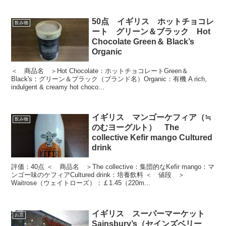
50点 イギリス ホットチョコレ
飲み物
ート グリーン＆ブラック Hot
Chocolate Green＆ Black’s
Organic
＜ 商品名 ＞Hot Chocolate：ホットチョコレートGreen＆
Black's：グリーン＆ブラック（ブランド名）Organic：有機 A rich,
indulgent & creamy hot choco...
イギリス マンゴーケフィア（≒
飲み物
のむヨーグルト） The
collective Kefir mango Cultured
drink
評価：40点 ＜ 商品名 ＞The collective：集団的なKefir mango：マ
ンゴー味のケフィアCultured drink：培養飲料 ＜ 値段 ＞
Waitrose（ウェイトローズ）：￡1.45（220m...
イギリス スーパーマーケット
お店
Sainsbury’s（セインズベリー