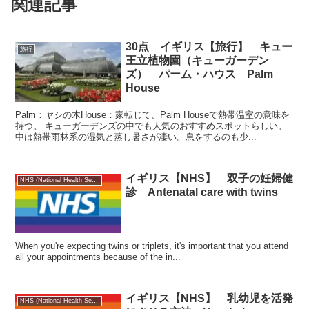
関連記事
30点 イギリス【旅行】 キュー
旅行
王立植物園（キューガーデン
ズ） パーム・ハウス Palm
House
Palm：ヤシの木House：家転じて、Palm Houseで熱帯温室の意味を
持つ。 キューガーデンズの中でも人気のおすすめスポットらしい。
中は熱帯雨林系の湿気と蒸し暑さが凄い。息をするのも少...
イギリス【NHS】 双子の妊婦健
NHS (National Health Service)
診 Antenatal care with twins
When you're expecting twins or triplets, it's important that you attend
all your appointments because of the in...
イギリス【NHS】 乳幼児を活発
NHS (National Health Service)