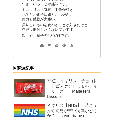
生きていることが趣味です。
ミニマリスト気質。工作が好き。
化学とか電子回路とかも好き。
努力と勉強が大嫌い。
美味しいものを食べることが好きだけど、
料理は絶対したくないマンです。
嫁、娘、息子の4人家族です。
▶関連記事
75点 イギリス チョコレ
ートビスケット（モルティ
ーザーズ） Maltesers
Biscuits
イギリス【NHS】 赤ちゃ
んや幼児が重い病気かどう
か？ Is your baby or