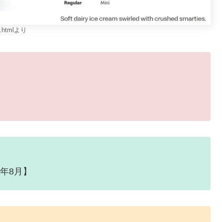
ry.htmlより
3年8月】