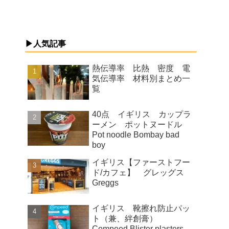
▶人気記事
熱伝導率 比熱 密度 電
気伝導率 材料別まとめ一
覧
40点 イギリス カップラ
ーメン ポットヌードル
Pot noodle Bombay bad
boy
イギリス【ファーストフー
ド/カフェ】 グレッグス
Greggs
イギリス 靴擦れ防止パッ
ト（兼、絆創膏）
Compeed Blister plasters