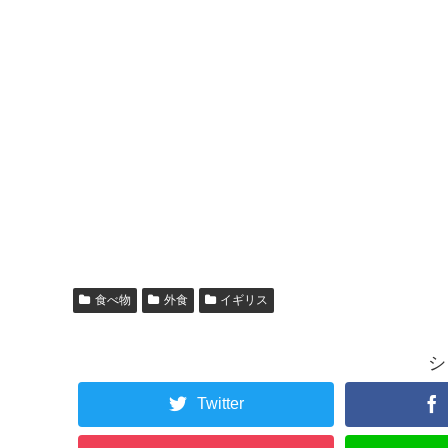
食べ物
外食
イギリス
シ
Twitter