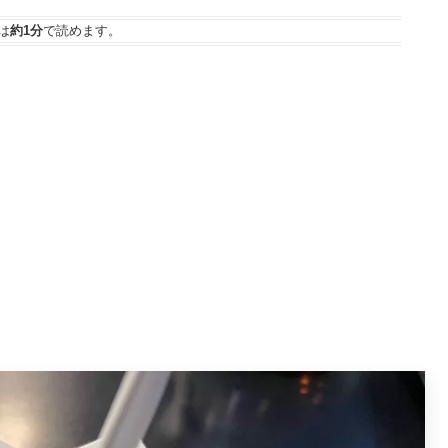
は
約1分
で読めます。