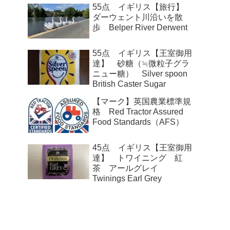
55点 イギリス【旅行】
ダーウェント川沿いを散
歩 Belper River Derwent
55点 イギリス【王室御用
達】 砂糖（≒微粒子グラ
ニュー糖） Silver spoon
British Caster Sugar
【マーク】英国農業標準規
格 Red Tractor Assured
Food Standards（AFS）
45点 イギリス【王室御用
達】 トワイニング 紅
茶 アールグレイ
Twinings Earl Grey