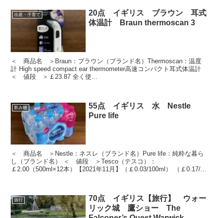
20点 イギリス ブラウン 耳式
出産・子育て
体温計 Braun thermoscan 3
＜ 商品名 ＞Braun：ブラウン（ブランド名）Thermoscan：温度
計 High speed compact ear thermometer高速コンパクト耳式体温計
＜ 値段 ＞￡23.87 全く使...
55点 イギリス 水 Nestle
飲み物
Pure life
＜ 商品名 ＞Nestle：ネスレ（ブランド名）Pure life：純粋な暮ら
し（ブランド名） ＜ 値段 ＞Tesco（テスコ）：
￡2.00（500ml×12本）【2021年11月】（￡0.03/100ml） （￡0.17/...
70点 イギリス【旅行】 ウォー
旅行
リック城 鷹ショー The
Falconer’s Quest Warwick