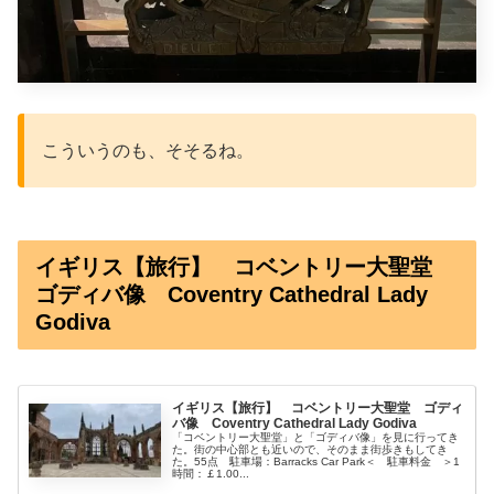
こういうのも、そそるね。
イギリス【旅行】 コベントリー大聖堂
ゴディバ像 Coventry Cathedral Lady
Godiva
イギリス【旅行】 コベントリー大聖堂 ゴディ
バ像 Coventry Cathedral Lady Godiva
「コベントリー大聖堂」と「ゴディバ像」を見に行ってき
た。街の中心部とも近いので、そのまま街歩きもしてき
た。55点 駐車場：Barracks Car Park＜ 駐車料金 ＞1
時間：￡1.00...