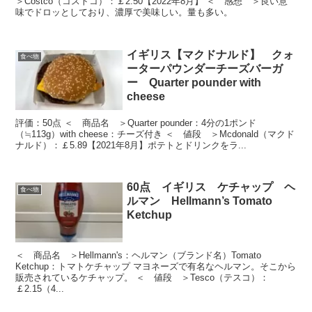
＞Costco（コストコ）：￡2.50【2022年8月】 ＜ 感想 ＞良い意
味でドロッとしており、濃厚で美味しい。量も多い。
イギリス【マクドナルド】 クォ
食べ物
ーターパウンダーチーズバーガ
ー Quarter pounder with
cheese
評価：50点 ＜ 商品名 ＞Quarter pounder：4分の1ポンド
（≒113g）with cheese：チーズ付き ＜ 値段 ＞Mcdonald（マクド
ナルド）：￡5.89【2021年8月】ポテトとドリンクをラ...
60点 イギリス ケチャップ ヘ
食べ物
ルマン Hellmann’s Tomato
Ketchup
＜ 商品名 ＞Hellmann's：ヘルマン（ブランド名）Tomato
Ketchup：トマトケチャップ マヨネーズで有名なヘルマン。そこから
販売されているケチャップ。 ＜ 値段 ＞Tesco（テスコ）：
￡2.15（4...