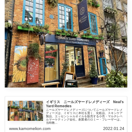
イギリス ニールズヤードレメディーズ Neal's
Yard Remedies
ニールズヤードレメディーズについてニールズヤードレメ
ディーズは、イギリスに本社を置く、化粧品、スキンケア
製品、エッセンシャルオイルを販売する小売・マルチレベ
ルマーケティング会社。創業者のロミー・フレーザーは、
当時教...
www.kamomelion.com
2022.01.24