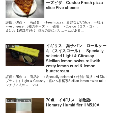
ーズピザ Costco Fresh pizza
slice Five cheese
評価：60点 ＜ 商品名 ＞Fresh pizza：新鮮なピザSlice：一切れ
Five cheese：5種のチーズ ＜ 値段 ＞Costco（コストコ）：
￡1.85【2021年9月】 値段の割にボリュームがある...
イギリス 菓子パン ロールケー
食べ物
キ（スイスロール） Specially
selected Light & Citrussy
Sicilian lemon swiss roll with
zesty lemon curd & lemon
buttercream
評価：25点 ＜ 商品名 ＞Specially selected：特別に選択（ALDIの
ブランド）Light & Citrussy：軽い＆柑橘系Sicilian lemon swiss roll：
シチリア人のレモンロ...
70点 イギリス 加湿器
日用品 生活 その他
Homasy Humidifier HM510A