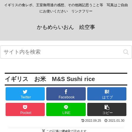
イギリスの食レポ、王室御用達の感想、その他雑記思うこと等 写真はご自由
にお使いください リンクフリー
かもめらいおん 絵空事
イギリス お米 M&S Sushi rice
Twitter
Facebook
はてブ
Pocket
LINE
コピー
2022.09.25
2021.01.30
この記事は
約4分
で読めます。