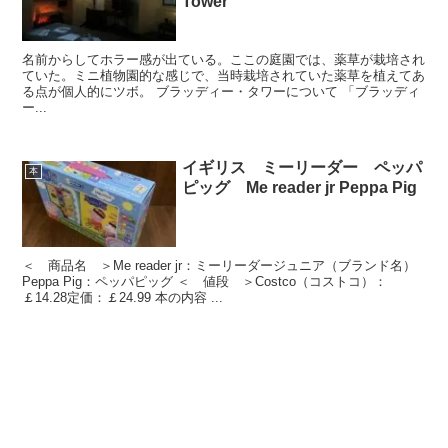
Tower
名前からしてホラー感が出ている。ここの庭園では、薬草が栽培され
ていた。ミニ植物園的な感じで、当時栽培されていた薬草を植えてあ
る点が個人的にツボ。 ブラッディー・タワーについて 「ブラッディ
ー...
イギリス ミーリーダー ペッパ
本
ピッグ Me reader jr Peppa Pig
＜ 商品名 ＞Me reader jr：ミーリーダージュニア（ブランド名）
Peppa Pig：ペッパピッグ ＜ 値段 ＞Costco（コストコ）：
￡14.28定価：￡24.99 本の内容 ...