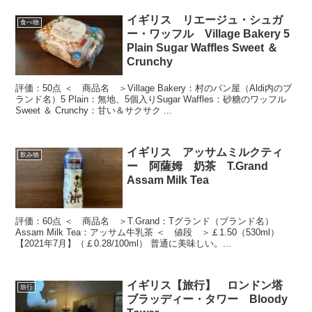
イギリス リエージュ・シュガ
食べ物
ー・ワッフル Village Bakery 5
Plain Sugar Waffles Sweet ＆
Crunchy
評価：50点 ＜ 商品名 ＞Village Bakery：村のパン屋（Aldi内のブ
ランド名）5 Plain：無地、5個入りSugar Waffles：砂糖のワッフル
Sweet ＆ Crunchy：甘い＆サクサク ...
イギリス アッサムミルクティ
飲み物
ー 阿薩姆 奶茶 T.Grand
Assam Milk Tea
評価：60点 ＜ 商品名 ＞T.Grand：Tグランド（ブランド名）
Assam Milk Tea：アッサム牛乳茶 ＜ 値段 ＞￡1.50（530ml）
【2021年7月】（￡0.28/100ml） 普通に美味しい。...
イギリス【旅行】 ロンドン塔
旅行
ブラッディー・タワー Bloody