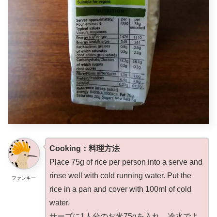
Cooking：料理方法
Place 75g of rice per person into a serve and
rinse well with cold running water. Put the
ファンキー
rice in a pan and cover with 100ml of cold
water.
サーブに1人分のお米75gを入れ、冷水でよ