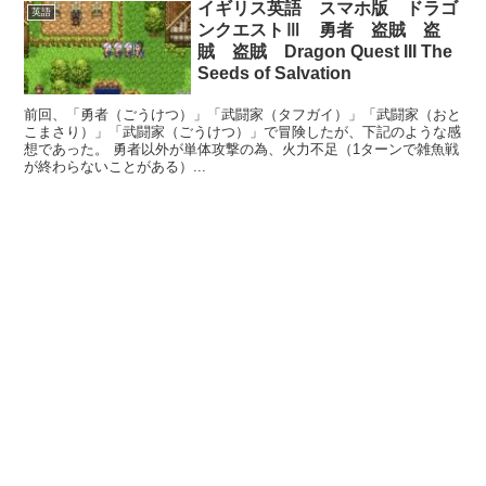
イギリス英語 スマホ版 ドラゴ
英語
ンクエストⅢ 勇者 盗賊 盗
賊 盗賊 Dragon Quest III The
Seeds of Salvation
前回、「勇者（ごうけつ）」「武闘家（タフガイ）」「武闘家（おと
こまさり）」「武闘家（ごうけつ）」で冒険したが、下記のような感
想であった。 勇者以外が単体攻撃の為、火力不足（1ターンで雑魚戦
が終わらないことがある）...