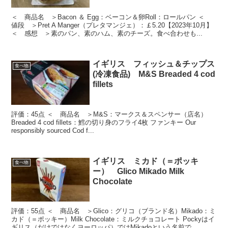
＜ 商品名 ＞Bacon ＆ Egg：ベーコン＆卵Roll：ロールパン ＜
値段 ＞Pret A Manger（プレタマンジェ）：￡5.20【2023年10月】
＜ 感想 ＞素のパン、素のハム、素のチーズ。食べ合わせも...
イギリス フィッシュ＆チップス
食べ物
(冷凍食品) M&S Breaded 4 cod
fillets
評価：45点 ＜ 商品名 ＞M&S：マークス＆スペンサー（店名）
Breaded 4 cod fillets：鱈の切り身のフライ4枚 ファンキー Our
responsibly sourced Cod f...
イギリス ミカド（＝ポッキ
食べ物
ー） Glico Mikado Milk
Chocolate
評価：55点 ＜ 商品名 ＞Glico：グリコ（ブランド名）Mikado：ミ
カド（＝ポッキー）Milk Chocolate：ミルクチョコレート Pockyはイ
ギリス（だけではなくヨーロッパ）ではMikadoという名前で...