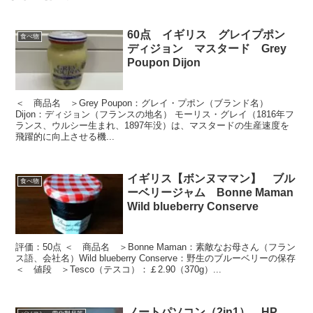
60点 イギリス グレイプポン
食べ物
ディジョン マスタード Grey
Poupon Dijon
＜ 商品名 ＞Grey Poupon：グレイ・プポン（ブランド名）
Dijon：ディジョン（フランスの地名） モーリス・グレイ（1816年フ
ランス、ウルシー生まれ、1897年没）は、マスタードの生産速度を
飛躍的に向上させる機...
イギリス【ボンヌママン】 ブル
食べ物
ーベリージャム Bonne Maman
Wild blueberry Conserve
評価：50点 ＜ 商品名 ＞Bonne Maman：素敵なお母さん（フラン
ス語、会社名）Wild blueberry Conserve：野生のブルーベリーの保存
＜ 値段 ＞Tesco（テスコ）：￡2.90（370g）...
ノートパソコン（2in1） HP