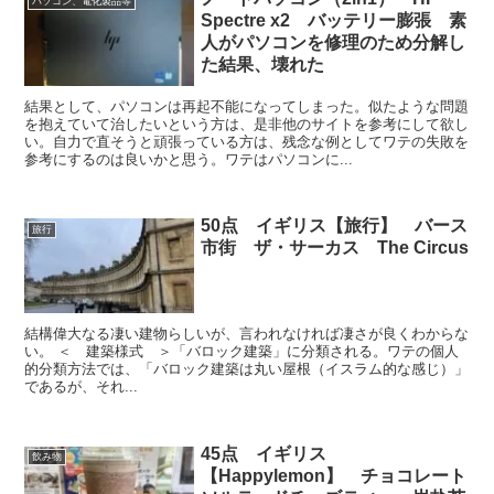
パソコン、電化製品等
Spectre x2 バッテリー膨張 素
人がパソコンを修理のため分解し
た結果、壊れた
結果として、パソコンは再起不能になってしまった。似たような問題
を抱えていて治したいという方は、是非他のサイトを参考にして欲し
い。自力で直そうと頑張っている方は、残念な例としてワテの失敗を
参考にするのは良いかと思う。ワテはパソコンに...
50点 イギリス【旅行】 バース
旅行
市街 ザ・サーカス The Circus
結構偉大なる凄い建物らしいが、言われなければ凄さが良くわからな
い。 ＜ 建築様式 ＞「バロック建築」に分類される。ワテの個人
的分類方法では、「バロック建築は丸い屋根（イスラム的な感じ）」
であるが、それ...
45点 イギリス
飲み物
【Happylemon】 チョコレート