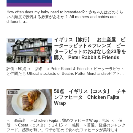
How often does my baby need to breastfeed?：赤ちゃんはどのくら
いの頻度で授乳する必要があるか？ All mothers and babies are
different, a...
イギリス【旅行】 お土産屋 ピ
旅行
ーターラビット＆フレンズ ピー
ターラビットのおはなし全23巻を
購入 Peter Rabbit & Friends
評価：50点 ＜ 店名 ＞Peter Rabbit & Friends：ピーターラビット
と仲間たち Official stockists of Beatrix Potter Merchandiseビアト...
50点 イギリス【コスタ】 チキ
食べ物
ンファヒータ Chicken Fajita
Wrap
＜ 商品名 ＞Chicken Fajita：鶏のファヒータWrap：包装 ＜ 値
段 ＞Costa（コスタ）：￡4.15 ＜ 感想 ＞普通。普通のジャンク
フード。感動が無い。ワテが初めて食べたファヒータが美味しす...