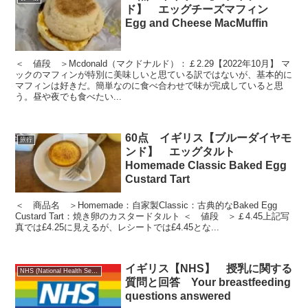
ド】 エッグチーズマフィン
Egg and Cheese MacMuffin
＜ 値段 ＞Mcdonald（マクドナルド）：￡2.29【2022年10月】 マ
ックのマフィンが特別に美味しいと思ている訳ではないが、基本的に
マフィンは好きだ。簡単なのに食べ合わせで味が完成していると思
う。昼や夜でも食べたい...
60点 イギリス【ブルーダイヤモ
旅行
ンド】 エッグタルト
Homemade Classic Baked Egg
Custard Tart
＜ 商品名 ＞Homemade：自家製Classic：古典的なBaked Egg
Custard Tart：焼き卵のカスタードタルト ＜ 値段 ＞￡4.45上記写
真では£4.25に見えるが、レシートでは£4.45とな...
イギリス【NHS】 授乳に関する
NHS (National Health Service)
質問と回答 Your breastfeeding
questions answered