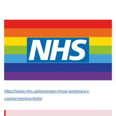
https://www.nhs.uk/pregnancy/your-pregnancy-
care/screening-tests/