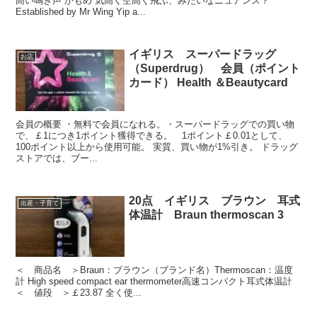
高い鳴き声 かもめ 気高く空高く飛ぶ、みたいなニュアンス？
Established by Mr Wing Yip a...
イギリス スーパードラッグ
お店
（Superdrug） 会員（ポイント
カード） Health ＆Beautycard
会員の概要 ・無料で会員になれる。・スーパードラッグでの買い物
で、￡1につき1ポイント獲得できる。 1ポイント￡0.01として、
100ポイント以上から使用可能。 実質、買い物が1%引き。 ドラッグ
ストアでは、ブー...
20点 イギリス ブラウン 耳式
出産・子育て
体温計 Braun thermoscan 3
＜ 商品名 ＞Braun：ブラウン（ブランド名）Thermoscan：温度
計 High speed compact ear thermometer高速コンパクト耳式体温計
＜ 値段 ＞￡23.87 全く使...