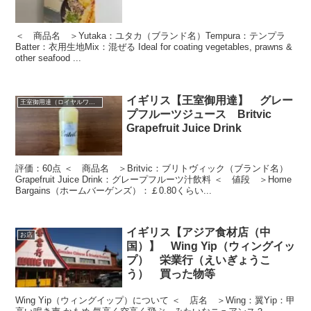
＜ 商品名 ＞Yutaka：ユタカ（ブランド名）Tempura：テンプラ
Batter：衣用生地Mix：混ぜる Ideal for coating vegetables, prawns &
other seafood ...
イギリス【王室御用達】 グレー
王室御用達（ロイヤルワラント）
プフルーツジュース Britvic
Grapefruit Juice Drink
評価：60点 ＜ 商品名 ＞Britvic：ブリトヴィック（ブランド名）
Grapefruit Juice Drink：グレープフルーツ汁飲料 ＜ 値段 ＞Home
Bargains（ホームバーゲンズ）：￡0.80くらい...
イギリス【アジア食材店（中
お店
国）】 Wing Yip（ウィングイッ
プ） 栄業行（えいぎょうこ
う） 買った物等
Wing Yip（ウィングイップ）について ＜ 店名 ＞Wing：翼Yip：甲