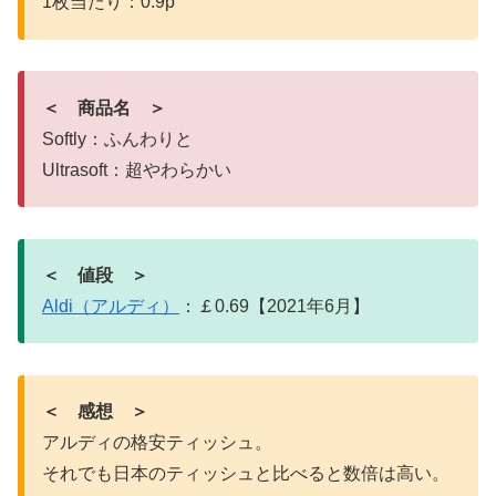
1枚当たり：0.9p
＜ 商品名 ＞
Softly：ふんわりと
Ultrasoft：超やわらかい
＜ 値段 ＞
Aldi（アルディ）
：￡0.69【2021年6月】
＜ 感想 ＞
アルディの格安ティッシュ。
それでも日本のティッシュと比べると数倍は高い。