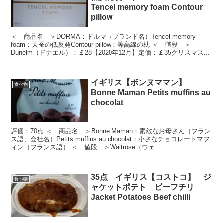
Tencel memory foam Contour
pillow
＜ 商品名 ＞DORMA：ドルマ（ブランド名）Tencel memory
foam：天蚕の低反発Contour pillow：等高線の枕 ＜ 値段 ＞
Dunelm（ドナエル）：￡28【2020年12月】定価：￡35クリスマス...
イギリス【ボンヌママン】
食べ物
Bonne Maman Petits muffins au
chocolat
評価：70点 ＜ 商品名 ＞Bonne Maman：素敵なお母さん（フラン
ス語、会社名）Petits muffins au chocolat：小さなチョコレートマフ
ィン（フランス語） ＜ 値段 ＞Waitrose（ウェ...
35点 イギリス【コストコ】 ジ
食べ物
ャケットポテト ビーフチリ
Jacket Potatoes Beef chilli