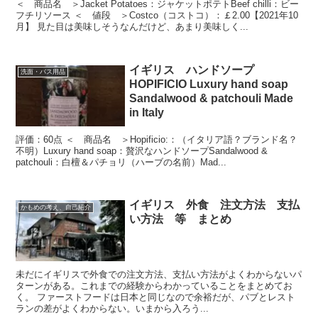
＜ 商品名 ＞Jacket Potatoes：ジャケットポテトBeef chilli：ビー
フチリソース ＜ 値段 ＞Costco（コストコ）：￡2.00【2021年10
月】 見た目は美味しそうなんだけど、あまり美味しく...
イギリス ハンドソープ
洗面・バス用品
HOPIFICIO Luxury hand soap
Sandalwood & patchouli Made
in Italy
評価：60点 ＜ 商品名 ＞Hopificio:：（イタリア語？ブランド名？
不明）Luxury hand soap：贅沢なハンドソープSandalwood &
patchouli：白檀＆パチョリ（ハーブの名前）Mad...
イギリス 外食 注文方法 支払
かもめの考え、自己紹介
い方法 等 まとめ
未だにイギリスで外食での注文方法、支払い方法がよくわからないパ
ターンがある。これまでの経験からわかっていることをまとめてお
く。 ファーストフードは日本と同じなので余裕だが、パブとレスト
ランの差がよくわからない。いまから入ろう...