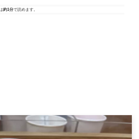
は
約1分
で読めます。