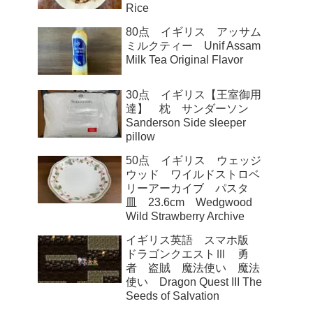
Rice
80点 イギリス アッサム
ミルクティー Unif Assam
Milk Tea Original Flavor
30点 イギリス【王室御用
達】 枕 サンダーソン
Sanderson Side sleeper
pillow
50点 イギリス ウェッジ
ウッド ワイルドストロベ
リーアーカイブ パスタ
皿 23.6cm Wedgwood
Wild Strawberry Archive
イギリス英語 スマホ版
ドラゴンクエストⅢ 勇
者 盗賊 魔法使い 魔法
使い Dragon Quest III The
Seeds of Salvation