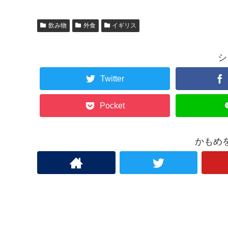
飲み物
外食
イギリス
シ
Twitter
Pocket
かもめ