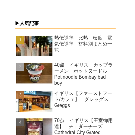
▶人気記事
熱伝導率 比熱 密度 電
気伝導率 材料別まとめ一
覧
40点 イギリス カップラ
ーメン ポットヌードル
Pot noodle Bombay bad
boy
イギリス【ファーストフー
ド/カフェ】 グレッグス
Greggs
70点 イギリス【王室御用
達】 チェダーチーズ
Cathedral City Grated