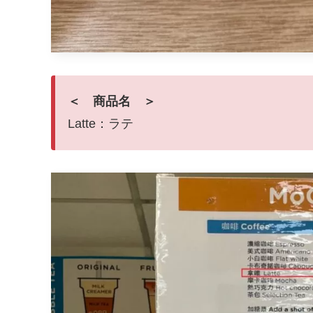
＜ 商品名 ＞
Latte：ラテ