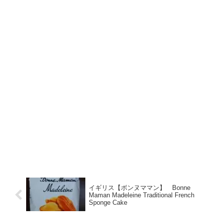
イギリス【ボンヌママン】 Bonne
Maman Madeleine Traditional French
Sponge Cake