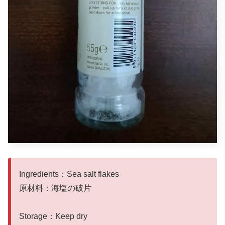
Ingredients：Sea salt flakes
原材料：海塩の破片
Storage：Keep dry