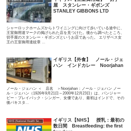
王室御用達（ロイヤルワラント）
屋 スタンレー・ギボンズ
STANLEY GIBBONS LTD
シャーロックホームズからトワイニングに向けて歩いている途中に、
王室御用達マークの掲げられた店を見つけた。後から調べたところ、
切手屋のスタンレー・ギボンズというお店であった。 エリザベス女
王の王室御用達紋章 ...
イギリス【外食】 ノール・ジェ
旅行
ハン インドカレー Noorjahan
ノール・ジェハン ＜ 店名 ＞Noorjahan：ノール・ジェハン ノー
ル・ジェハン（1926年9月21日～2000年12月23日）は、パンジャー
ビー・プレイバック・シンガー、女優であり、最初はインドで、その
後パキスタ...
イギリス【NHS】 授乳：最初の
NHS (National Health Service)
数日間 Breastfeeding: the first