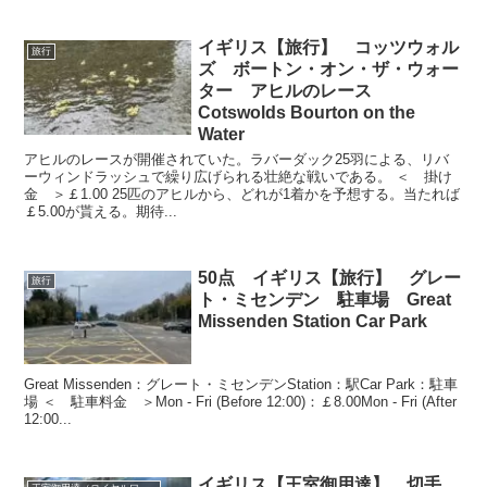
イギリス【旅行】 コッツウォル
旅行
ズ ボートン・オン・ザ・ウォー
ター アヒルのレース
Cotswolds Bourton on the
Water
アヒルのレースが開催されていた。ラバーダック25羽による、リバ
ーウィンドラッシュで繰り広げられる壮絶な戦いである。 ＜ 掛け
金 ＞￡1.00 25匹のアヒルから、どれが1着かを予想する。当たれば
￡5.00が貰える。期待...
50点 イギリス【旅行】 グレー
旅行
ト・ミセンデン 駐車場 Great
Missenden Station Car Park
Great Missenden：グレート・ミセンデンStation：駅Car Park：駐車
場 ＜ 駐車料金 ＞Mon - Fri (Before 12:00)：￡8.00Mon - Fri (After
12:00...
イギリス【王室御用達】 切手