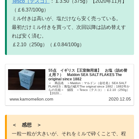
Tesco（テスコ）
：￡3.50（375g）【2020年11月】
（￡6.37/100g）
ミル付きは高いが、塩だけなら安く売っている。
最初だけミル付きを買って、次回以降は詰め替えす
れば安く済む。
￡2.10（250g）（￡0.84/100g）
55点 イギリス【王室御用達】 お塩（詰め替
え用？） Maldon SEA SALT FLAKES The
original since 1882
＜ 商品名 ＞Maldon：マルドン（会社名）SEA SALT
FLAKES：海塩の破片The original since 1882：1882年か
らの元祖＜ 値段 ＞Tesco（テスコ）：￡2.10（250g）
【2020...
www.kamomelion.com
2020.12.05
＜ 感想 ＞
一粒一粒が大きいが、それをミルで砕くことで、程